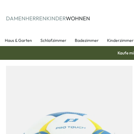
springen
Zur Hauptnavigation springen
DAMEN
HERREN
KINDER
WOHNEN
Haus & Garten
Schlafzimmer
Badezimmer
Kinderzimmer
Kaufe mi