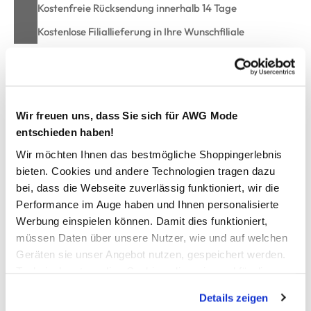
Kostenfreie Rücksendung innerhalb 14 Tage
Kostenlose Filiallieferung in Ihre Wunschfiliale
Zur Wunschliste hinzufügen
Wir freuen uns, dass Sie sich für AWG Mode
entschieden haben!
Große Größen Bluse im Minimalprint
Wir möchten Ihnen das bestmögliche Shoppingerlebnis
bieten. Cookies und andere Technologien tragen dazu
hübsche Bluse von Sonja Blank
bei, dass die Webseite zuverlässig funktioniert, wir die
Serafinoausschnitt geht in kurze Knopfleiste über
Performance im Auge haben und Ihnen personalisierte
mit Zierband verschönert
Werbung einspielen können. Damit dies funktioniert,
lange Ärmel mit Manschette und Knopf
müssen Daten über unsere Nutzer, wie und auf welchen
lassen sich aber auch krempeln mit Riegel und Knopf
Geräten sie unser Angebot nutzen, gespeichert werden.
super softe, leicht fliesende Qualität
Technisch notwendige Cookies, die zwingend für die
eine tolle Bluse mit Wohlfühlcharacter
Bereitstellung der Funktionen der Webseite benötigt
Details zeigen
werden, werden bei der Nutzung der Webseite auf jeden