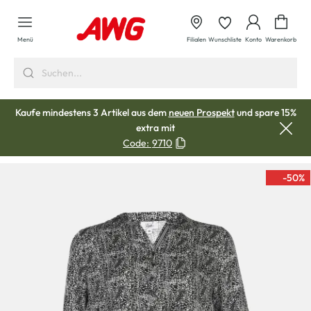
alt springen
Waren
Menü
Filialen
Wunschliste
Konto
Warenkorb
Kaufe mindestens 3 Artikel aus dem
neuen Prospekt
und spare 15%
extra mit
Code:
9710
-50
%