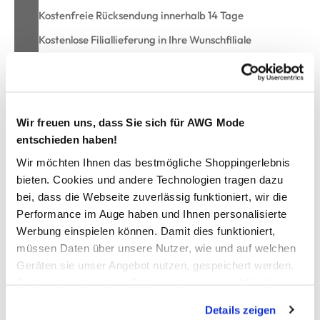
Kostenfreie Rücksendung innerhalb 14 Tage
Kostenlose Filiallieferung in Ihre Wunschfiliale
Zur Wunschliste hinzufügen
Wir freuen uns, dass Sie sich für AWG Mode
entschieden haben!
Gästetuch uni 30x50
Wir möchten Ihnen das bestmögliche Shoppingerlebnis
bieten. Cookies und andere Technologien tragen dazu
weiches Gästetuch von Egeria
bei, dass die Webseite zuverlässig funktioniert, wir die
mit Deko-Borte und Aufhänger
Performance im Auge haben und Ihnen personalisierte
flauschig, weich und besonders saugfähig
Werbung einspielen können. Damit dies funktioniert,
Maße:30x50cm
müssen Daten über unsere Nutzer, wie und auf welchen
umweltfreundliche Herstellung
Geräten sie unser Angebot nutzen, gespeichert werden.
enthält schadstoffgeprüfte Materialien
Technisch notwendige Cookies, die zwingend für die
hiermit kommt Wohlgefühl in Ihr Bad
Bereitstellung der Funktionen der Webseite benötigt
Details zeigen
werden, werden bei der Nutzung der Webseite auf jeden