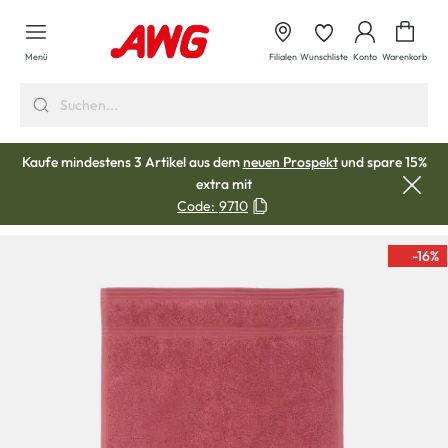
alt springen
Waren
Menü
Filialen
Wunschliste
Konto
Warenkorb
Kaufe mindestens 3 Artikel aus dem
neuen Prospekt
und spare 15%
extra mit
Code:
9710
-16
%