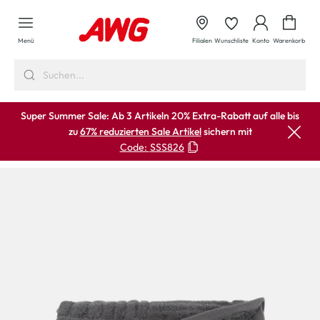
alt springen
Waren
Menü
Filialen
Wunschliste
Konto
Warenkorb
Super Summer Sale: Ab 3 Artikeln 20% Extra-Rabatt auf alle bis
zu
67% reduzierten Sale Artikel
sichern mit
Code:
SSS826