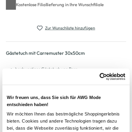
Kostenlose Filiallieferung in Ihre Wunschfiliale
Zur Wunschliste hinzufügen
Gästetuch mit Carremuster 30x50cm
hochwertiges Gästetuch von Ross
mit tollem Carremuster und Aufhänger mittig
super flauschiges Material
Maße: 30x50cm
Premiumqualität
Wir freuen uns, dass Sie sich für AWG Mode
setzen Sie in Ihrem Bad neue Akzente
entschieden haben!
Wir möchten Ihnen das bestmögliche Shoppingerlebnis
AWG Artikelnummer
bieten. Cookies und andere Technologien tragen dazu
bei, dass die Webseite zuverlässig funktioniert, wir die