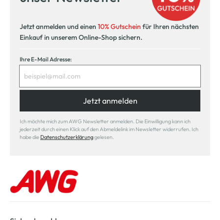
in Ihre Wunschfiliale
Jetzt anmelden und einen
10% Gutschein
für Ihren nächsten
Einkauf in unserem Online-Shop sichern.
Ihre E-Mail Adresse:
Jetzt anmelden
Ich möchte mich zum AWG Newsletter anmelden. Die Einwilligung kann ich
jederzeit durch einen Klick auf den Abmeldelink im Newsletter widerrufen. Ich
habe die
Datenschutzerklärung
gelesen.