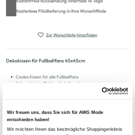
Kostenfreie Rücksendung innerhalb 14 Tage
Kostenlose Filiallieferung in Ihre Wunschfiliale
Zur Wunschliste hinzufügen
Dekokissen für Fußballfans 45x45cm
Cooles Kissen für alle Fußballfans
" Hier sitzt der 12. Mann" als Spruch
Mit Reißverschluss versehen
Maße: 45x45cm
Innenfutter gleich dabei
So macht ein Fußballspiel gleich doppelt Spass
Wir freuen uns, dass Sie sich für AWG Mode
entschieden haben!
Wir möchten Ihnen das bestmögliche Shoppingerlebnis
AWG Artikelnummer