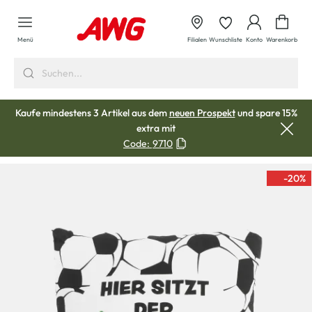
alt springen
Waren
Menü
Filialen
Wunschliste
Konto
Warenkorb
Kaufe mindestens 3 Artikel aus dem
neuen Prospekt
und spare 15%
extra mit
Code:
9710
-20
%