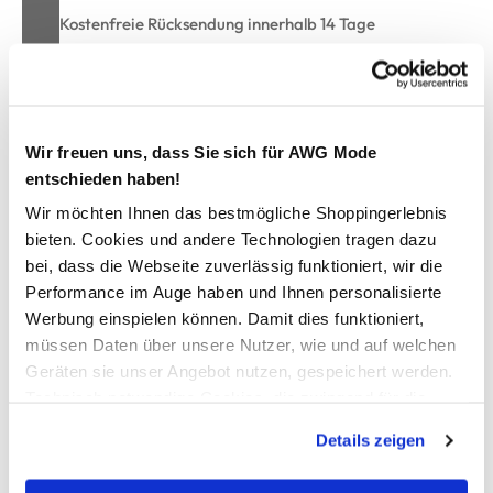
Kostenfreie Rücksendung innerhalb 14 Tage
Kostenlose Filiallieferung in Ihre Wunschfiliale
Zur Wunschliste hinzufügen
Wir freuen uns, dass Sie sich für AWG Mode
entschieden haben!
Wir möchten Ihnen das bestmögliche Shoppingerlebnis
bieten. Cookies und andere Technologien tragen dazu
Bademantel mit Kapuze
bei, dass die Webseite zuverlässig funktioniert, wir die
Performance im Auge haben und Ihnen personalisierte
praktischer Bademantel von Boule
Werbung einspielen können. Damit dies funktioniert,
angesetzte Kapuze
müssen Daten über unsere Nutzer, wie und auf welchen
zwei Eingrifftaschen
Geräten sie unser Angebot nutzen, gespeichert werden.
Bindegürtel
Technisch notwendige Cookies, die zwingend für die
super angenehme Frotteequalität
perfekt nach jedem Bad
Bereitstellung der Funktionen der Webseite benötigt
Details zeigen
werden, werden bei der Nutzung der Webseite auf jeden
Fall gesetzt. Cookies von Drittanbietern für Analyse- oder