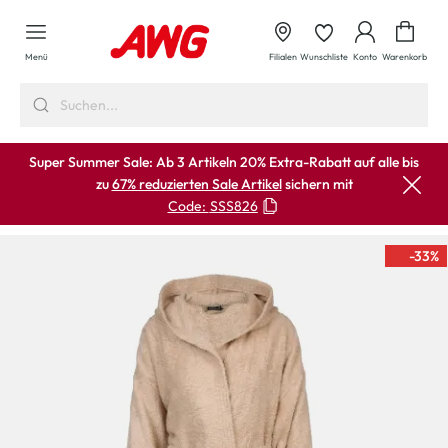
alt springen
Waren
Menü
Filialen
Wunschliste
Konto
Warenkorb
Super Summer Sale: Ab 3 Artikeln 20% Extra-Rabatt auf alle bis
zu
67% reduzierten Sale Artikel
sichern mit
Code:
SSS826
-33
%