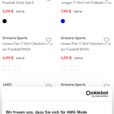
Fussball 2026 Size 5
Jungen T-Shirt mit Fußballmotiv
5,99 €
7,99 €
9,99 €
9,99 €
-50
%
-50
%
Grinario Sports
Grinario Sports
Unisex Fan T-Shirt Deutschland
Unisex Fan T-Shirt Deutschland
zur Fussball EM24
zur Fussball EM24
4,99 €
4,99 €
9,99 €
9,99 €
-50
%
JAKO
Grinario Sports
Miniball mit Aufschrift
Unisex Fan T-Shirt mit
Länderfahne zu Fussball EM24
9,99 €
4,99 €
9,99 €
Wir freuen uns, dass Sie sich für AWG Mode