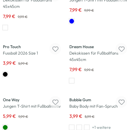
Dekokissen für Fußballfans
Jungen T-Shirt mit Fußballmotiv
45x45cm
7,99 €
9,99 €
7,99 €
9,99 €
-33
%
-20
%
Pro Touch
Dream House
Fussball 2026 Size 1
Dekokissen für Fußballfans
45x45cm
3,99 €
5,99 €
7,99 €
9,99 €
-40
%
-33
%
One Way
Bubble Gum
Jungen T-Shirt mit Fußballmotiv
Baby Body mit Fan-Spruch
5,99 €
3,99 €
9,99 €
5,99 €
+1 weitere