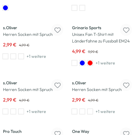
-40
%
-50
%
s.Oliver
Grinario Sports
Herren Socken mit Spruch
Unisex Fan T-Shirt mit
Länderfahne zu Fussball EM24
2,99 €
4,99 €
4,99 €
9,99 €
+1 weitere
+1 weitere
-40
%
-40
%
s.Oliver
s.Oliver
Herren Socken mit Spruch
Herren Socken mit Spruch
2,99 €
2,99 €
4,99 €
4,99 €
+1 weitere
+1 weitere
-40
%
-20
%
Pro Touch
One Way