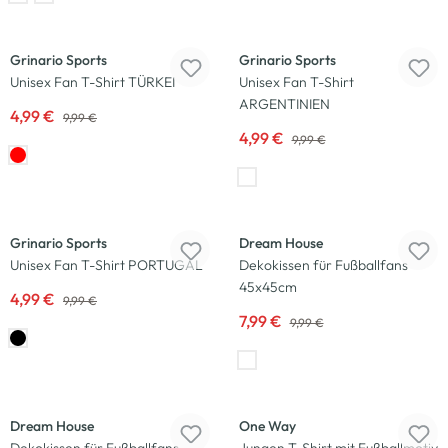
-50
%
-50
%
Grinario Sports
Grinario Sports
Unisex Fan T-Shirt TÜRKEI
Unisex Fan T-Shirt
ARGENTINIEN
4,99 €
9,99 €
4,99 €
9,99 €
-50
%
-20
%
Grinario Sports
Dream House
Unisex Fan T-Shirt PORTUGAL
Dekokissen für Fußballfans
45x45cm
4,99 €
9,99 €
7,99 €
9,99 €
-20
%
-20
%
Dream House
One Way