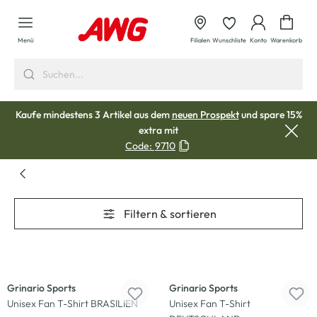
alt springen
Waren
Menü
Filialen
Wunschliste
Konto
Warenkorb
Kaufe mindestens 3 Artikel aus dem
neuen Prospekt
und spare 15%
extra mit
Code:
9710
Filtern & sortieren
-50
%
-50
%
Grinario Sports
Grinario Sports
Unisex Fan T-Shirt BRASILIEN
Unisex Fan T-Shirt