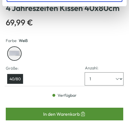
zu ändern oder zu widerrufen) erfahren Sie in unserem
4 Jahreszeiten Kissen 40x80cm
Cookie-Hinweis
bzw. der
Datenschutzerklärung
.
69,99 €
Farbe
Weiß
Anzahl:
Größe:
40/80
Verfügbar
In den Warenkorb