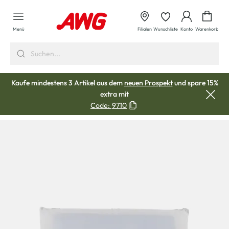
alt springen
Waren
Menü
Filialen
Wunschliste
Konto
Warenkorb
Kaufe mindestens 3 Artikel aus dem
neuen Prospekt
und spare 15%
extra mit
Code:
9710