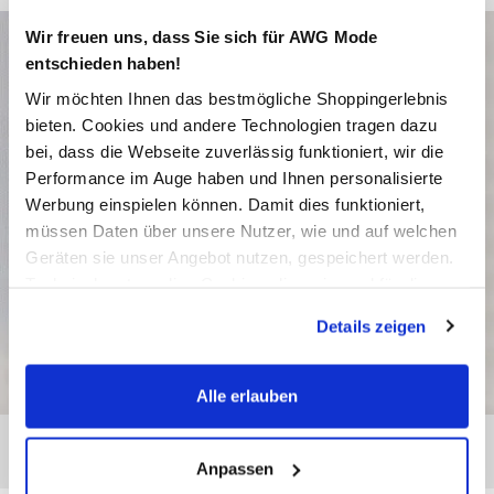
Wir freuen uns, dass Sie sich für AWG Mode
entschieden haben!
Wir möchten Ihnen das bestmögliche Shoppingerlebnis
bieten. Cookies und andere Technologien tragen dazu
bei, dass die Webseite zuverlässig funktioniert, wir die
Performance im Auge haben und Ihnen personalisierte
Werbung einspielen können. Damit dies funktioniert,
müssen Daten über unsere Nutzer, wie und auf welchen
Geräten sie unser Angebot nutzen, gespeichert werden.
Technisch notwendige Cookies, die zwingend für die
Bereitstellung der Funktionen der Webseite benötigt
Details zeigen
werden, werden bei der Nutzung der Webseite auf jeden
Fall gesetzt. Cookies von Drittanbietern für Analyse- oder
Trackingzwecke werden nur dann aktiviert, wenn Sie das
Alle erlauben
entsprechende "Häkchen" setzen und auf "Auswahl
erlauben" bzw. "Alle erlauben" klicken. Mehr dazu
(einschließlich der Möglichkeit, die Einwilligungserklärung
Anpassen