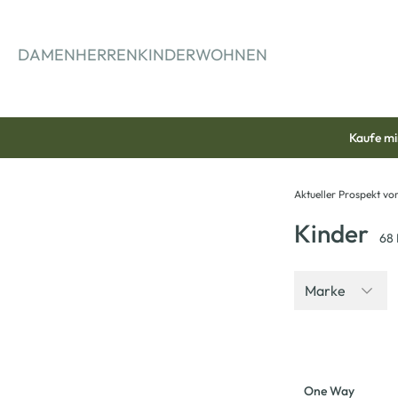
springen
Zur Hauptnavigation springen
DAMEN
HERREN
KINDER
WOHNEN
Kaufe mi
Aktueller Prospekt v
Kinder
68
Marke
-26
%
One Way