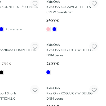
y
Kids Only
ly KONNELLA S/S O-NECK
Kids Only KOGSWEAT LIFE LS
CREW Sweatshirt
24,99 €
+5 weitere
Kids Only
Sporthose COMPETITION
Kids Only KOGJUICY WIDE LEG
DNM Jeans
€
32,99 €
27,99 €
Kids Only
port Shorts
Kids Only KOGJUICY WIDE LEG
ITION 2.0
DNM Jeans