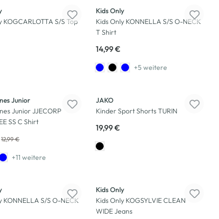
y
Kids Only
ly KOGCARLOTTA S/S Top
Kids Only KONNELLA S/S O-NECK
T Shirt
14,99 €
+5 weitere
nes Junior
JAKO
nes Junior JJECORP
Kinder Sport Shorts TURIN
E SS C Shirt
19,99 €
12,99 €
+11 weitere
y
Kids Only
ly KONNELLA S/S O-NECK
Kids Only KOGSYLVIE CLEAN
WIDE Jeans