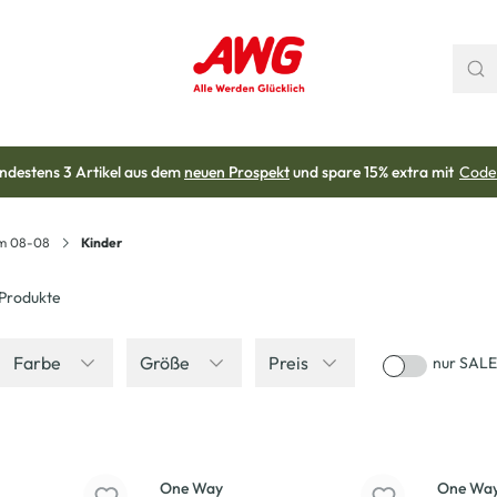
ndestens 3 Artikel aus dem
neuen Prospekt
und spare 15% extra mit
Code
om 08-08
Kinder
Produkte
Farbe
Größe
Preis
nur SALE
Neu
Neu
One Way
One Wa