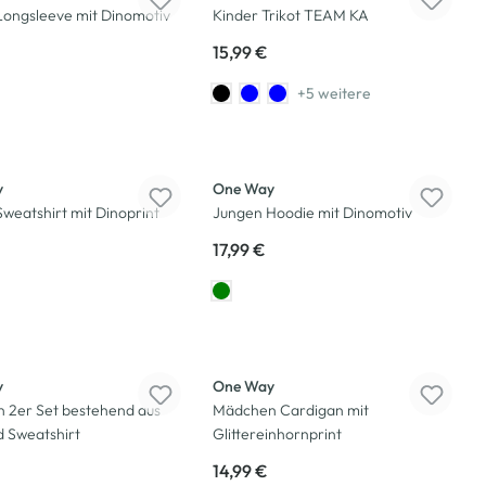
Longsleeve mit Dinomotiv
Kinder Trikot TEAM KA
15,99 €
+5 weitere
Neu
y
One Way
weatshirt mit Dinoprint
Jungen Hoodie mit Dinomotiv
17,99 €
Neu
y
One Way
 2er Set bestehend aus
Mädchen Cardigan mit
 Sweatshirt
Glittereinhornprint
14,99 €