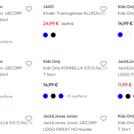
or
JAKO
Kids Onl
ior JJECORP
Kinder Trainingshose ALLROUND
Kids On
hirt
24,99 €
14,99 €
34,99 €
weitere
-8
%
or
Kids Only
Jack&Jo
ior JJECORP
Kids Only KONNELLA S/S O-NECK
Jack&Jo
hirt
T Shirt
LOGO TE
14,99 €
11,99 €
+5 weitere
weitere
Neu
Jack&Jones Junior
Kids Onl
ELLA S/S O-NECK
Jack&Jones Junior JJECORP
Kids On
LOGO SWEAT HO Hoodie
T Shirt