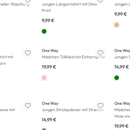
 heller Waschung
Jungen Langarmshirt mit Dino-
Jungen 
Print
9,99 €
9,99 €
Neu
Neu
One Way
One Wa
irt mit
Mädchen Tüllkleid mit Einhornprint
Jungen S
horn
19,99 €
14,99 €
Neu
Neu
One Way
One Wa
eeve mit
Jungen Strickpullover mit Streifen
Mädchen
Hose und
14,99 €
19,99 €