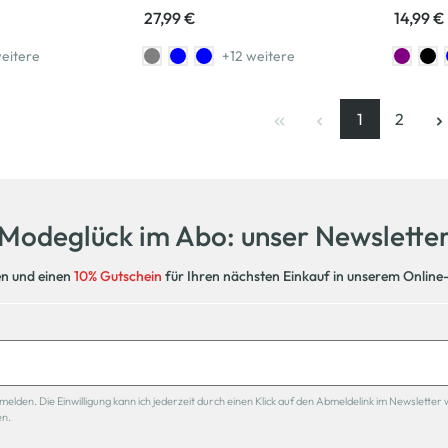
27,99 €
14,99 €
eitere
+12 weitere
1
2
Seite
, aktuelle Se
Seite
Modeglück im Abo: unser Newslette
en und einen
10% Gutschein
für Ihren nächsten Einkauf in unserem Online
den. Die Einwilligung kann ich jederzeit durch einen Klick auf den Abmeldelink im Newsletter 
en.