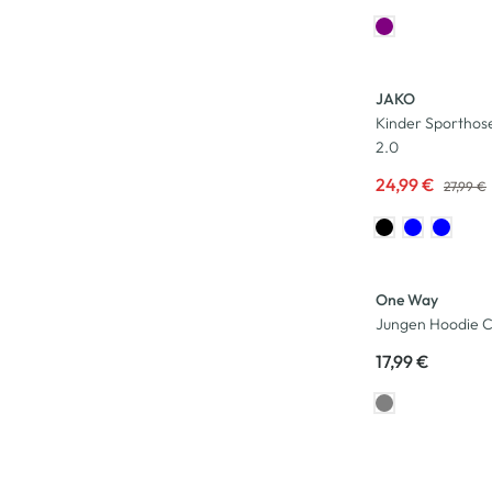
-11
%
JAKO
Kinder Sportho
2.0
24,99 €
27,99 €
Neu
One Way
Jungen Hoodie C
17,99 €
Neu