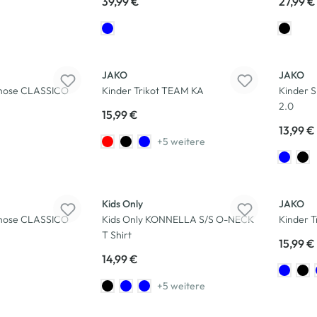
39,99 €
27,99 €
JAKO
JAKO
shose CLASSICO
Kinder Trikot TEAM KA
Kinder 
2.0
15,99 €
13,99 €
+5 weitere
Kids Only
JAKO
shose CLASSICO
Kids Only KONNELLA S/S O-NECK
Kinder 
T Shirt
15,99 €
14,99 €
+5 weitere
-29
%