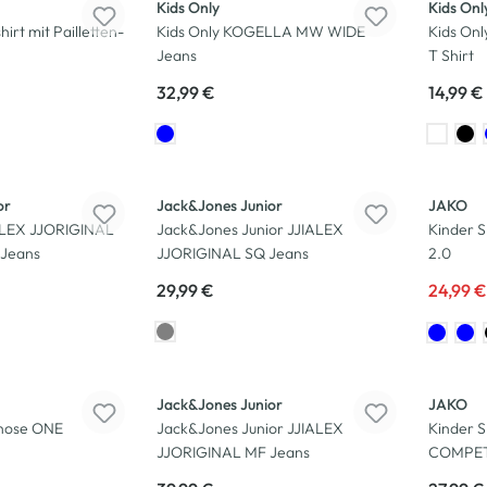
Kids Only
Kids Onl
rt mit Pailletten-
Kids Only KOGELLA MW WIDE
Kids On
Jeans
T Shirt
32,99 €
14,99 €
-11
%
or
Jack&Jones Junior
JAKO
ALEX JJORIGINAL
Jack&Jones Junior JJIALEX
Kinder 
 Jeans
JJORIGINAL SQ Jeans
2.0
29,99 €
24,99 
Jack&Jones Junior
JAKO
shose ONE
Jack&Jones Junior JJIALEX
Kinder S
JJORIGINAL MF Jeans
COMPET