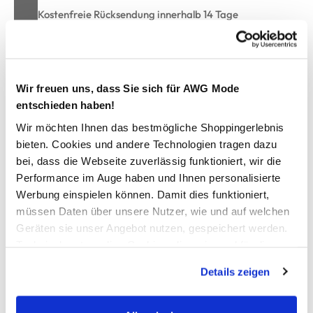
Kostenfreie Rücksendung innerhalb 14 Tage
Kostenlose Filiallieferung in Ihre Wunschfiliale
Wir freuen uns, dass Sie sich für AWG Mode
Zur Wunschliste hinzufügen
entschieden haben!
Wir möchten Ihnen das bestmögliche Shoppingerlebnis
bieten. Cookies und andere Technologien tragen dazu
Wohndecke 160x200cm
bei, dass die Webseite zuverlässig funktioniert, wir die
Performance im Auge haben und Ihnen personalisierte
flauschige Wohndecke von Dream House
Werbung einspielen können. Damit dies funktioniert,
unifarben gehalten
müssen Daten über unsere Nutzer, wie und auf welchen
Maße: 160x200cm
Geräten sie unser Angebot nutzen, gespeichert werden.
kuschelig, weiche Qualität
Technisch notwendige Cookies, die zwingend für die
vereint Schönheit, Qualität und Wohlgefühl
Bereitstellung der Funktionen der Webseite benötigt
Details zeigen
werden, werden bei der Nutzung der Webseite auf jeden
Fall gesetzt. Cookies von Drittanbietern für Analyse- oder
AWG Artikelnummer
Trackingzwecke werden nur dann aktiviert, wenn Sie das