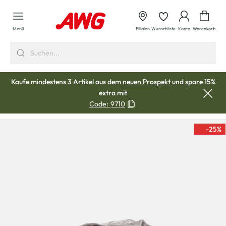
alt springen
Waren
Menü
Filialen
Wunschliste
Konto
Warenkorb
Kaufe mindestens 3 Artikel aus dem
neuen Prospekt
und spare 15%
extra mit
Code:
9710
-25
%