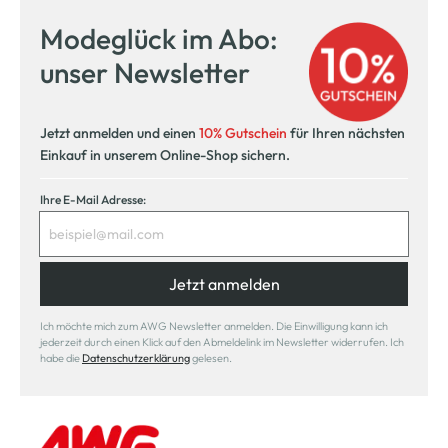
Modeglück im Abo:
unser Newsletter
Jetzt anmelden und einen
10% Gutschein
für Ihren nächsten
Einkauf in unserem Online-Shop sichern.
Ihre E-Mail Adresse:
Jetzt anmelden
Ich möchte mich zum AWG Newsletter anmelden. Die Einwilligung kann ich
jederzeit durch einen Klick auf den Abmeldelink im Newsletter widerrufen. Ich
habe die
Datenschutzerklärung
gelesen.