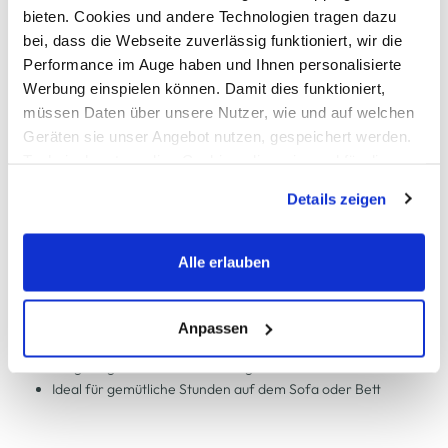
bieten. Cookies und andere Technologien tragen dazu
Schneller DHL Versand: in 1–3 Werktagen
bei, dass die Webseite zuverlässig funktioniert, wir die
Performance im Auge haben und Ihnen personalisierte
Kostenfreie Rücksendung innerhalb 14 Tage
Werbung einspielen können. Damit dies funktioniert,
Kostenlose Filiallieferung in Ihre Wunschfiliale
müssen Daten über unsere Nutzer, wie und auf welchen
Geräten sie unser Angebot nutzen, gespeichert werden.
Technisch notwendige Cookies, die zwingend für die
Bereitstellung der Funktionen der Webseite benötigt
Zur Wunschliste hinzufügen
Details zeigen
werden, werden bei der Nutzung der Webseite auf jeden
Fall gesetzt. Cookies von Drittanbietern für Analyse- oder
Trackingzwecke werden nur dann aktiviert, wenn Sie das
Alle erlauben
Wohndecke 140x200cm
entsprechende "Häkchen" setzen und auf "Auswahl
erlauben" bzw. "Alle erlauben" klicken. Mehr dazu
Flauschige Wohndecke von Schöner Wohnen
(einschließlich der Möglichkeit, die Einwilligungserklärung
Anpassen
Weich anmutende Oberfläche mit dichter Struktur
zu ändern oder zu widerrufen) erfahren Sie in unserem
Sorgfältige Kantenverarbeitung mit sichtbarer Ziernaht
Cookie-Hinweis
bzw. der
Datenschutzerklärung
.
Ideal für gemütliche Stunden auf dem Sofa oder Bett