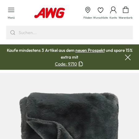
alt springen
Waren
Menü
Filialen
Wunschliste
Konto
Warenkorb
Kaufe mindestens 3 Artikel aus dem
neuen Prospekt
und spare 15%
extra mit
Code:
9710