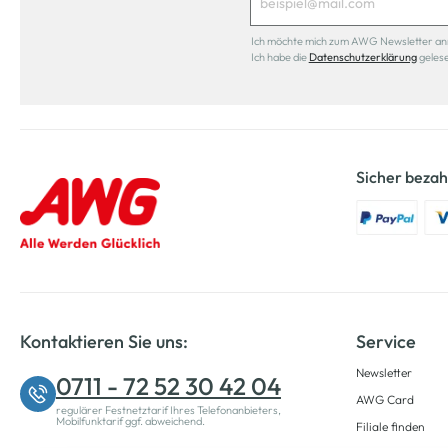
Ich möchte mich zum AWG Newsletter anmel
Ich habe die
Datenschutzerklärung
geles
Sicher bezah
Kontaktieren Sie uns:
Service
Newsletter
0711 - 72 52 30 42 04
AWG Card
regulärer Festnetztarif Ihres Telefonanbieters,
Mobilfunktarif ggf. abweichend.
Filiale finden