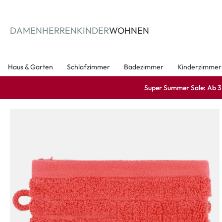
springen
Zur Hauptnavigation springen
DAMEN
HERREN
KINDER
WOHNEN
Haus & Garten
Schlafzimmer
Badezimmer
Kinderzimmer
Super Summer Sale: Ab 3 A