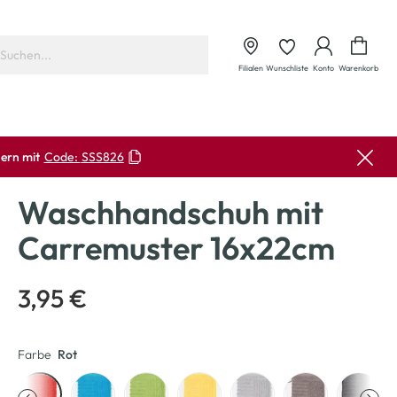
Waren
Filialen
Wunschliste
Konto
Warenkorb
ern mit
Code:
SSS826
Waschhandschuh mit
Carremuster 16x22cm
3,95 €
Farbe
Rot