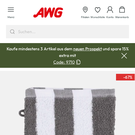
alt springen
Waren
Menü
Filialen
Wunschliste
Konto
Warenkorb
Kaufe mindestens 3 Artikel aus dem
neuen Prospekt
und spare 15%
extra mit
Code:
9710
-67
%