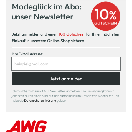
Modeglück im Abo:
unser Newsletter
Jetzt anmelden und einen
10% Gutschein
für Ihren nächsten
Einkauf in unserem Online-Shop sichern.
Ihre E-Mail Adresse:
Jetzt anmelden
Ich möchte mich zum AWG Newsletter anmelden. Die Einwilligung kann ich
jederzeit durch einen Klick auf den Abmeldelink im Newsletter widerrufen. Ich
habe die
Datenschutzerklärung
gelesen.