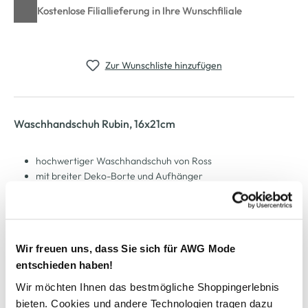
Kostenlose Filiallieferung in Ihre Wunschfiliale
Zur Wunschliste hinzufügen
Waschhandschuh Rubin, 16x21cm
hochwertiger Waschhandschuh von Ross
mit breiter Deko-Borte und Aufhänger
hautsymphatisches Material
waschbar bei 60 Grad
Maße: 16x21cm
hiermit frischen Sie Ihr Bad im Nu auf
Wir freuen uns, dass Sie sich für AWG Mode
entschieden haben!
AWG Artikelnummer
Wir möchten Ihnen das bestmögliche Shoppingerlebnis
bieten. Cookies und andere Technologien tragen dazu