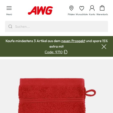
alt springen
Waren
Menü
Filialen
Wunschliste
Konto
Warenkorb
Kaufe mindestens 3 Artikel aus dem
neuen Prospekt
und spare 15%
extra mit
Code:
9710