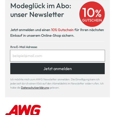
Modeglück im Abo:
unser Newsletter
Jetzt anmelden und einen
10% Gutschein
für Ihren nächsten
Einkauf in unserem Online-Shop sichern.
Ihre E-Mail Adresse:
Jetzt anmelden
Ich möchte mich zum AWG Newsletter anmelden. Die Einwilligung kann ich
jederzeit durch einen Klick auf den Abmeldelink im Newsletter widerrufen. Ich
habe die
Datenschutzerklärung
gelesen.