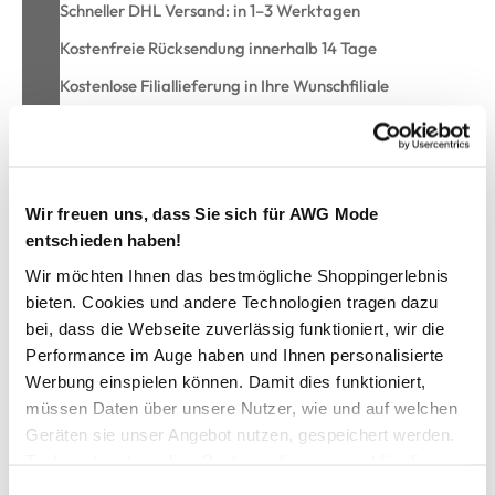
Schneller DHL Versand: in 1–3 Werktagen
Kostenfreie Rücksendung innerhalb 14 Tage
Kostenlose Filiallieferung in Ihre Wunschfiliale
Zur Wunschliste hinzufügen
Wir freuen uns, dass Sie sich für AWG Mode
entschieden haben!
Waschhandschuh 17x21cm
Wir möchten Ihnen das bestmögliche Shoppingerlebnis
bieten. Cookies und andere Technologien tragen dazu
hochwertiger Waschhandschuh von Egeria
bei, dass die Webseite zuverlässig funktioniert, wir die
mit Deko-Borte und Aufhänger
Performance im Auge haben und Ihnen personalisierte
flauschig, weich und besonders saugfähig
Werbung einspielen können. Damit dies funktioniert,
Maße:17x21cm
müssen Daten über unsere Nutzer, wie und auf welchen
umweltfreundliche Herstellung
Geräten sie unser Angebot nutzen, gespeichert werden.
produziert aus schadstoffgeprüfte Materialien
Technisch notwendige Cookies, die zwingend für die
weiche, angenehme Frottierware
Bereitstellung der Funktionen der Webseite benötigt