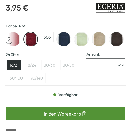
3,95 €
Farbe
Rot
303
Anzahl:
Größe:
16/21
18/24
30/30
30/50
50/100
70/140
Verfügbar
In den Warenkorb