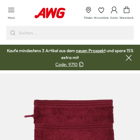
alt springen
Waren
Menü
Filialen
Wunschliste
Konto
Warenkorb
Kaufe mindestens 3 Artikel aus dem
neuen Prospekt
und spare 15%
extra mit
Code:
9710