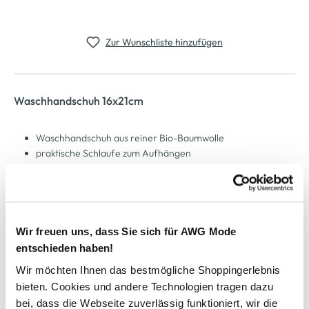
Zur Wunschliste hinzufügen
Waschhandschuh 16x21cm
Waschhandschuh aus reiner Bio-Baumwolle
praktische Schlaufe zum Aufhängen
besonders schöne Struktur
schönes, griffiges Material
unifarben gehalten
jedoch in verschiedene Farbvarianten erhältlich
Maße 16x21cm
Wir freuen uns, dass Sie sich für AWG Mode
hiermit kommt Wohlgefühl in Ihr Bad
entschieden haben!
Wir möchten Ihnen das bestmögliche Shoppingerlebnis
bieten. Cookies und andere Technologien tragen dazu
AWG Artikelnummer
bei, dass die Webseite zuverlässig funktioniert, wir die