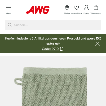
alt springen
Waren
Menü
Filialen
Wunschliste
Konto
Warenkorb
Kaufe mindestens 3 Artikel aus dem
neuen Prospekt
und spare 15%
extra mit
Code:
9710