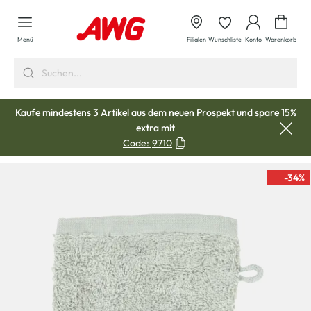
alt springen
Waren
Menü
Filialen
Wunschliste
Konto
Warenkorb
Kaufe mindestens 3 Artikel aus dem
neuen Prospekt
und spare 15%
extra mit
Code:
9710
-34
%