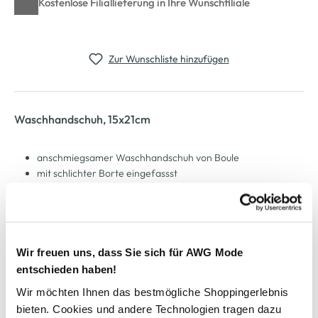
Kostenlose Filiallieferung in Ihre Wunschfiliale
Zur Wunschliste hinzufügen
Waschhandschuh, 15x21cm
anschmiegsamer Waschhandschuh von Boule
mit schlichter Borte eingefassst
angenehmes, saugfähiges Material
Maße: 15x21cm
mit Schlaufe zum Aufhängen
frischen Sie hiermit Ihr Bad wieder auf
Wir freuen uns, dass Sie sich für AWG Mode
entschieden haben!
AWG Artikelnummer
Wir möchten Ihnen das bestmögliche Shoppingerlebnis
bieten. Cookies und andere Technologien tragen dazu
899614-minze-2