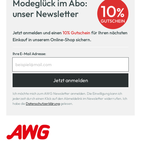
Modeglück im Abo:
unser Newsletter
Jetzt anmelden und einen
10% Gutschein
für Ihren nächsten
Einkauf in unserem Online-Shop sichern.
Ihre E-Mail Adresse:
Jetzt anmelden
Ich möchte mich zum AWG Newsletter anmelden. Die Einwilligung kann ich
jederzeit durch einen Klick auf den Abmeldelink im Newsletter widerrufen. Ich
habe die
Datenschutzerklärung
gelesen.