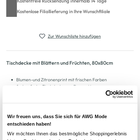
Kostenfreie Rücksendung innerhalb 14 Tage
Kostenlose Filiallieferung in Ihre Wunschfiliale
Zur Wunschliste hinzufügen
Tischdecke mit Blättern und Früchten, 80x80cm
Blumen-und Zitronenprint mit frischen Farben
farbenfrohe Tischdecke von Dream House
pflegeleicht und frormbeständig
hiermit bringen Sie Farbe in Ihre vier Wände
robuste Stoffqualität
Größe: 80x80cm
Wir freuen uns, dass Sie sich für AWG Mode
entschieden haben!
Wir möchten Ihnen das bestmögliche Shoppingerlebnis
AWG Artikelnummer