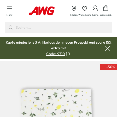
alt springen
Waren
Menü
Filialen
Wunschliste
Konto
Warenkorb
Kaufe mindestens 3 Artikel aus dem
neuen Prospekt
und spare 15%
extra mit
Code:
9710
-50
%