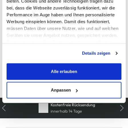
bieten. Cookies und andere Technologien tragen dazu
909727-013139-1
bei, dass die Webseite zuverlässig funktioniert, wir die
Performance im Auge haben und Ihnen personalisierte
Material
Werbung einspielen können. Damit dies funktioniert,
müssen Daten über unsere Nutzer, wie und auf welchen
Außenmaterial:
100% Baumwolle
Geräten sie unser Angebot nutzen, gespeichert werden.
Technisch notwendige Cookies, die zwingend für die
Bereitstellung der Funktionen der Webseite benötigt
Pflegehinweise
Details zeigen
werden, werden bei der Nutzung der Webseite auf jeden
Fall gesetzt. Cookies von Drittanbietern für Analyse- oder
Trackingzwecke werden nur dann aktiviert, wenn Sie das
Alle erlauben
entsprechende "Häkchen" setzen und auf "Auswahl
erlauben" bzw. "Alle erlauben" klicken. Mehr dazu
Details zur Produktsicherheit anzeigen
(einschließlich der Möglichkeit, die Einwilligungserklärung
Anpassen
zu ändern oder zu widerrufen) erfahren Sie in unserem
Cookie-Hinweis
bzw. der
Datenschutzerklärung
.
Kostenfreie Rücksendung
innerhalb 14 Tage