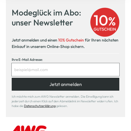
Modeglück im Abo:
unser Newsletter
Jetzt anmelden und einen
10% Gutschein
für Ihren nächsten
Einkauf in unserem Online-Shop sichern.
Ihre E-Mail Adresse:
Jetzt anmelden
Ich möchte mich zum AWG Newsletter anmelden. Die Einwilligung kann ich
jederzeit durch einen Klick auf den Abmeldelink im Newsletter widerrufen. Ich
habe die
Datenschutzerklärung
gelesen.