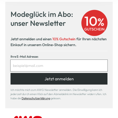
Kostenfreie Rücksendung
innerhalb 14 Tage
Modeglück im Abo:
Kostenlose Filiallieferung
unser Newsletter
in Ihre Wunschfiliale
Jetzt anmelden und einen
10% Gutschein
für Ihren nächsten
Einkauf in unserem Online-Shop sichern.
Ihre E-Mail Adresse:
Jetzt anmelden
Ich möchte mich zum AWG Newsletter anmelden. Die Einwilligung kann ich
jederzeit durch einen Klick auf den Abmeldelink im Newsletter widerrufen. Ich
habe die
Datenschutzerklärung
gelesen.