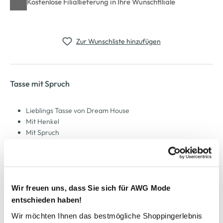
Kostenlose Filiallieferung in Ihre Wunschfiliale
Zur Wunschliste hinzufügen
Tasse mit Spruch
Lieblings Tasse von Dream House
Mit Henkel
Mit Spruch
Höhe 9,5cm
Inhalt 300ml
Spülmaschienen geeignet
Farbenfrohes Design
Da hat man schon am Morgen gute Laune
Wir freuen uns, dass Sie sich für AWG Mode
entschieden haben!
Wir möchten Ihnen das bestmögliche Shoppingerlebnis
AWG Artikelnummer