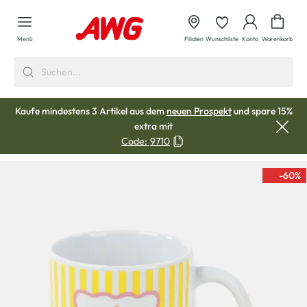
alt springen
Waren
Menü
Filialen
Wunschliste
Konto
Warenkorb
Kaufe mindestens 3 Artikel aus dem
neuen Prospekt
und spare 15%
extra mit
Code:
9710
-60
%