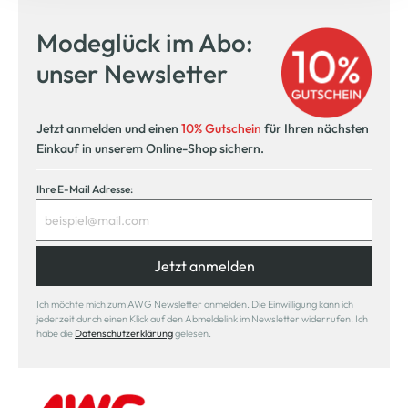
Modeglück im Abo:
unser Newsletter
Jetzt anmelden und einen
10% Gutschein
für Ihren nächsten
Einkauf in unserem Online-Shop sichern.
Ihre E-Mail Adresse:
Jetzt anmelden
Ich möchte mich zum AWG Newsletter anmelden. Die Einwilligung kann ich
jederzeit durch einen Klick auf den Abmeldelink im Newsletter widerrufen. Ich
habe die
Datenschutzerklärung
gelesen.