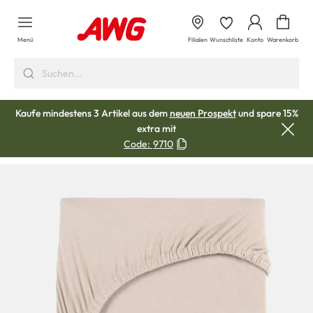
alt springen
Waren
Menü
Filialen
Wunschliste
Konto
Warenkorb
Kaufe mindestens 3 Artikel aus dem
neuen Prospekt
und spare 15%
extra mit
Code:
9710