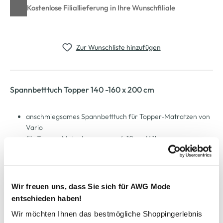
Kostenlose Filiallieferung in Ihre Wunschfiliale
Zur Wunschliste hinzufügen
Spannbetttuch Topper 140 -160 x 200 cm
anschmiegsames Spannbetttuch für Topper-Matratzen von
Vario
für Topper-Matratzen von ca. 4-10 cm Höhe
mit Rundumgummi-Spannung
bügelfrei und trocknergeeignet
Maße: 140-160 x 200 cm
Steghöhe: ca. 16 cm für Topper-Matratzen
Wir freuen uns, dass Sie sich für AWG Mode
Elastan-Jersey macht die Laken äußerst dehnbar,
entschieden haben!
passformbeständig, strapazierfähig
Wir möchten Ihnen das bestmögliche Shoppingerlebnis
für höchste Ansprüche