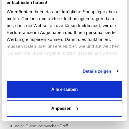
entschieden haben!
In den Warenkorb
Wir möchten Ihnen das bestmögliche Shoppingerlebnis
bieten. Cookies und andere Technologien tragen dazu
bei, dass die Webseite zuverlässig funktioniert, wir die
Schneller DHL Versand: in 1–3 Werktagen
Performance im Auge haben und Ihnen personalisierte
Werbung einspielen können. Damit dies funktioniert,
Kostenfreie Rücksendung innerhalb 14 Tage
müssen Daten über unsere Nutzer, wie und auf welchen
Kostenlose Filiallieferung in Ihre Wunschfiliale
Geräten sie unser Angebot nutzen, gespeichert werden.
Technisch notwendige Cookies, die zwingend für die
Bereitstellung der Funktionen der Webseite benötigt
Details zeigen
Zur Wunschliste hinzufügen
werden, werden bei der Nutzung der Webseite auf jeden
Fall gesetzt. Cookies von Drittanbietern für Analyse- oder
Trackingzwecke werden nur dann aktiviert, wenn Sie das
Alle erlauben
entsprechende "Häkchen" setzen und auf "Auswahl
Satinbettwäsche im Schmetterlingsdessin 155x220cm
erlauben" bzw. "Alle erlauben" klicken. Mehr dazu
(einschließlich der Möglichkeit, die Einwilligungserklärung
Anpassen
hochwertige Mako-Satin Bettwäsche von Kaeppel
zu ändern oder zu widerrufen) erfahren Sie in unserem
brillante Farbgebung
Cookie-Hinweis
bzw. der
Datenschutzerklärung
.
edler Glanz und weicher Griff