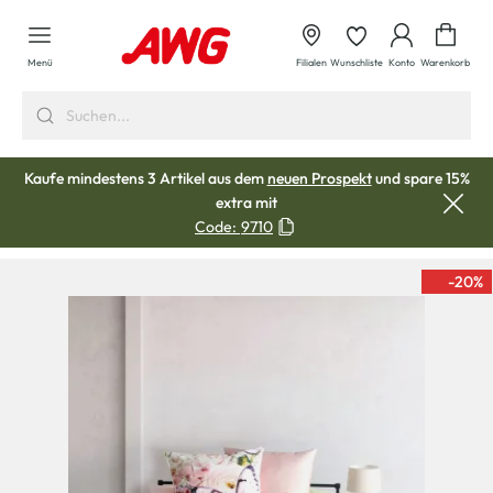
alt springen
Waren
Menü
Filialen
Wunschliste
Konto
Warenkorb
Kaufe mindestens 3 Artikel aus dem
neuen Prospekt
und spare 15%
extra mit
Code:
9710
-20
%