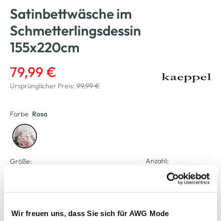
Satinbettwäsche im
Schmetterlingsdessin
155x220cm
79,99 €
Ursprünglicher Preis:
99,99 €
Farbe
Rosa
Anzahl:
Größe:
155/220
Verfügbar
Wir freuen uns, dass Sie sich für AWG Mode