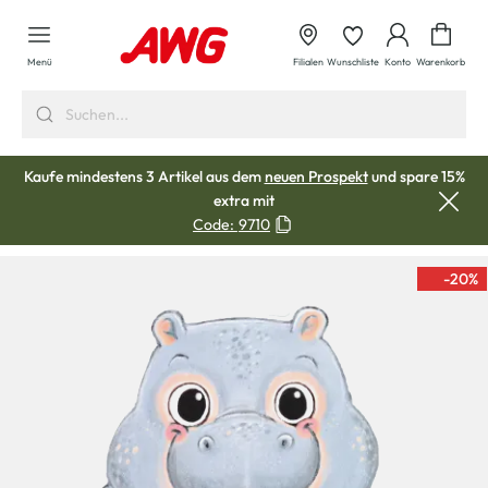
alt springen
Waren
Menü
Filialen
Wunschliste
Konto
Warenkorb
Kaufe mindestens 3 Artikel aus dem
neuen Prospekt
und spare 15%
extra mit
Code:
9710
-20
%