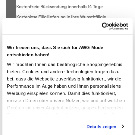
Kostenfreie Rücksendung innerhalb 14 Tage
Kostenlose Filiallieferung in Ihre Wunschfiliale
Zur Wunschliste hinzufügen
Wir freuen uns, dass Sie sich für AWG Mode
entschieden haben!
Wir möchten Ihnen das bestmögliche Shoppingerlebnis
Pappbilderbuch ab 12 Monate
bieten. Cookies und andere Technologien tragen dazu
bei, dass die Webseite zuverlässig funktioniert, wir die
niedliches Pappbilderbuch vom Oetinger Verlag
Performance im Auge haben und Ihnen personalisierte
in einfacher und kindgerechter Sprache
Werbung einspielen können. Damit dies funktioniert,
wunderschön und farbenfroh illustriert
müssen Daten über unsere Nutzer, wie und auf welchen
robuste, abwaschbare Pappseiten
Geräten sie unser Angebot nutzen, gespeichert werden.
ab 12 Monaten empfohlen
Technisch notwendige Cookies, die zwingend für die
da macht das Vorlesen wieder Spass
Bereitstellung der Funktionen der Webseite benötigt
Details zeigen
werden, werden bei der Nutzung der Webseite auf jeden