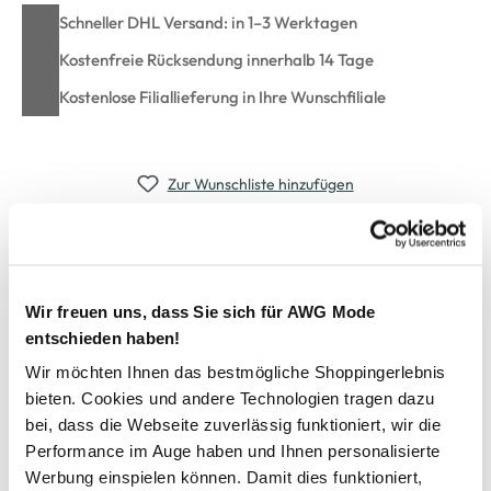
Schneller DHL Versand: in 1–3 Werktagen
Kostenfreie Rücksendung innerhalb 14 Tage
Kostenlose Filiallieferung in Ihre Wunschfiliale
Zur Wunschliste hinzufügen
LED Tischleuchte ca.38cm dimmbar
Wir freuen uns, dass Sie sich für AWG Mode
topaktuelle Tischleuchte von Cepewa
entschieden haben!
mit praktischer Touchfunktion
Wir möchten Ihnen das bestmögliche Shoppingerlebnis
drei verschiedene Weisstöne
bieten. Cookies und andere Technologien tragen dazu
stufenlos dimmbar
bei, dass die Webseite zuverlässig funktioniert, wir die
inkl. USB-Kabel
Performance im Auge haben und Ihnen personalisierte
ca. 5 Std. Leuchtdauer
Werbung einspielen können. Damit dies funktioniert,
robuste Ausführung