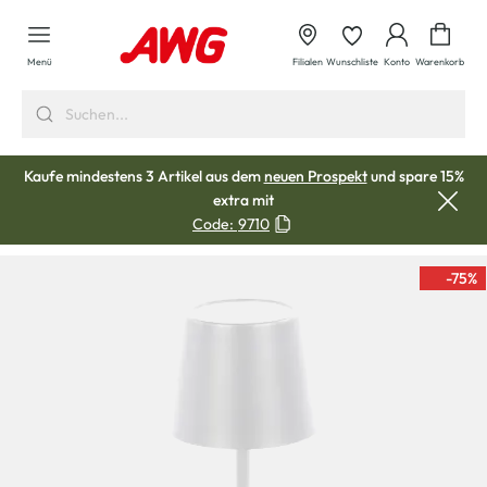
alt springen
Waren
Menü
Filialen
Wunschliste
Konto
Warenkorb
Kaufe mindestens 3 Artikel aus dem
neuen Prospekt
und spare 15%
extra mit
Code:
9710
-75
%