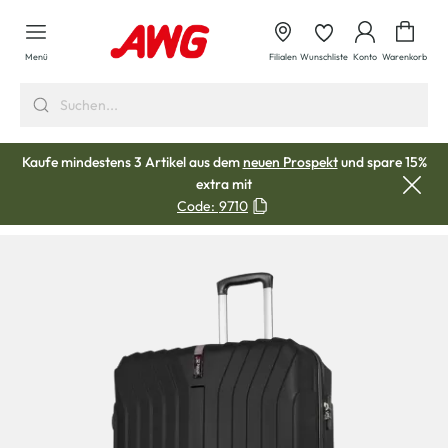
alt springen
Waren
Menü
Filialen
Wunschliste
Konto
Warenkorb
Kaufe mindestens 3 Artikel aus dem
neuen Prospekt
und spare 15%
extra mit
Code:
9710