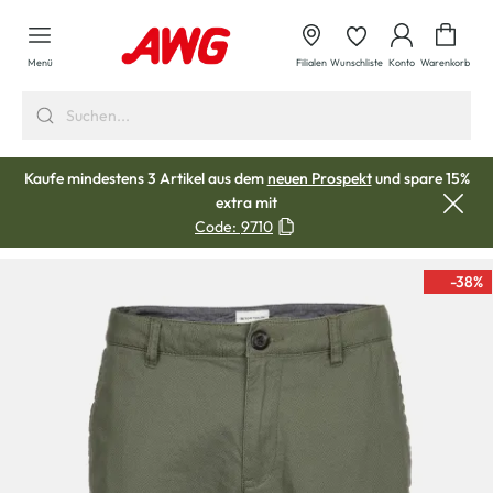
alt springen
Waren
Menü
Filialen
Wunschliste
Konto
Warenkorb
Kaufe mindestens 3 Artikel aus dem
neuen Prospekt
und spare 15%
extra mit
Code:
9710
-38
%