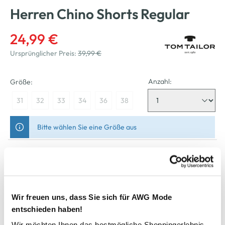
Herren Chino Shorts Regular
24,99 €
Ursprünglicher Preis:
39,99 €
Anzahl:
Größe:
31
32
33
34
36
38
Bitte wählen Sie eine Größe aus
Nicht mehr für den Versand verfügbar
In den Warenkorb
Wir freuen uns, dass Sie sich für AWG Mode
entschieden haben!
Schneller DHL Versand: in 1–3 Werktagen
Wir möchten Ihnen das bestmögliche Shoppingerlebnis