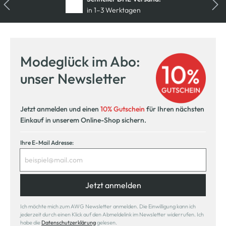
in 1–3 Werktagen
Kostenfreie Rücksendung
innerhalb 14 Tage
Modeglück im Abo:
Kostenlose Filiallieferung
unser Newsletter
in Ihre Wunschfiliale
Jetzt anmelden und einen
10% Gutschein
für Ihren nächsten
Einkauf in unserem Online-Shop sichern.
Ihre E-Mail Adresse:
Jetzt anmelden
Ich möchte mich zum AWG Newsletter anmelden. Die Einwilligung kann ich
jederzeit durch einen Klick auf den Abmeldelink im Newsletter widerrufen. Ich
habe die
Datenschutzerklärung
gelesen.