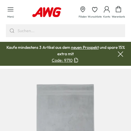
alt springen
Waren
Menü
Filialen
Wunschliste
Konto
Warenkorb
Kaufe mindestens 3 Artikel aus dem
neuen Prospekt
und spare 15%
extra mit
Code:
9710