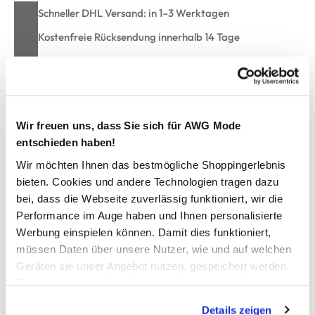
Schneller DHL Versand: in 1–3 Werktagen
Kostenfreie Rücksendung innerhalb 14 Tage
Kostenlose Filiallieferung in Ihre Wunschfiliale
Zur Wunschliste hinzufügen
Wir freuen uns, dass Sie sich für AWG Mode
entschieden haben!
Wir möchten Ihnen das bestmögliche Shoppingerlebnis
Handtuch 50x100cm
bieten. Cookies und andere Technologien tragen dazu
bei, dass die Webseite zuverlässig funktioniert, wir die
hochwertiges Handtuch von Egeria
Performance im Auge haben und Ihnen personalisierte
mit edler Deko-Borte und Aufhänger
Werbung einspielen können. Damit dies funktioniert,
aus besonders voluminösem Garn
müssen Daten über unsere Nutzer, wie und auf welchen
flauschig, weich und besonders saugfähig
Geräten sie unser Angebot nutzen, gespeichert werden.
Maße:50x100cm
Technisch notwendige Cookies, die zwingend für die
umweltfreundliche Herstellung
Bereitstellung der Funktionen der Webseite benötigt
enthält schadstoffgeprüfte Materialien
Details zeigen