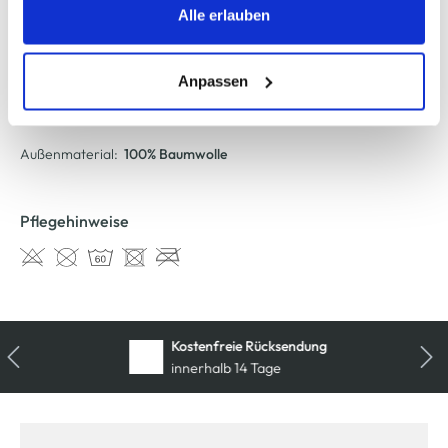
Trackingzwecke werden nur dann aktiviert, wenn Sie das
Alle erlauben
AWG Artikelnummer
entsprechende "Häkchen" setzen und auf "Auswahl
erlauben" bzw. "Alle erlauben" klicken. Mehr dazu
887281-086-10
(einschließlich der Möglichkeit, die Einwilligungserklärung
Anpassen
zu ändern oder zu widerrufen) erfahren Sie in unserem
Material
Cookie-Hinweis
bzw. der
Datenschutzerklärung
.
Außenmaterial:
100% Baumwolle
Pflegehinweise
Kostenfreie Rücksendung
innerhalb 14 Tage