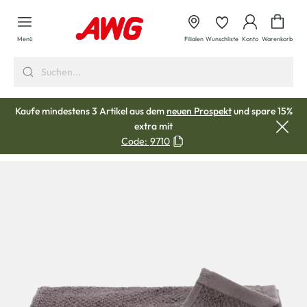
alt springen
Waren
Menü
Filialen
Wunschliste
Konto
Warenkorb
Kaufe mindestens 3 Artikel aus dem
neuen Prospekt
und spare 15%
extra mit
Code:
9710