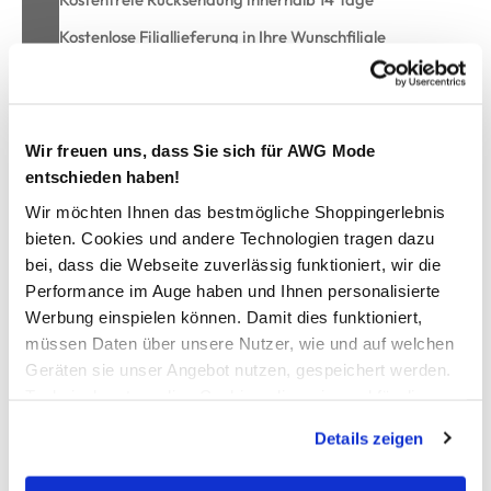
Kostenlose Filiallieferung in Ihre Wunschfiliale
Zur Wunschliste hinzufügen
Wir freuen uns, dass Sie sich für AWG Mode
entschieden haben!
Wir möchten Ihnen das bestmögliche Shoppingerlebnis
Gästetuch unifarben 30x50cm
bieten. Cookies und andere Technologien tragen dazu
bei, dass die Webseite zuverlässig funktioniert, wir die
schönes Gästetuch aus reiner Bio-Baumwolle
Performance im Auge haben und Ihnen personalisierte
mit praktischer Schlaufe zum Aufhängen
Werbung einspielen können. Damit dies funktioniert,
besonders hübsche Struktus
müssen Daten über unsere Nutzer, wie und auf welchen
schönes, griffiges Material
Geräten sie unser Angebot nutzen, gespeichert werden.
unifarben gehalten
Technisch notwendige Cookies, die zwingend für die
in verschiedenen Farbvarianten erhältlich
Maße: 30x50cm
Bereitstellung der Funktionen der Webseite benötigt
Details zeigen
hiermit kommt Wohlgefühl in Ihr Bad
werden, werden bei der Nutzung der Webseite auf jeden
Fall gesetzt. Cookies von Drittanbietern für Analyse- oder