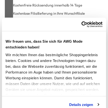
Kostenfreie Rücksendung innerhalb 14 Tage
Kostenlose Filiallieferung in Ihre Wunschfiliale
Zur Wunschliste hinzufügen
Wir freuen uns, dass Sie sich für AWG Mode
entschieden haben!
Gästetuch uni 30x50
Wir möchten Ihnen das bestmögliche Shoppingerlebnis
bieten. Cookies und andere Technologien tragen dazu
weiches Gästetuch von Egeria
bei, dass die Webseite zuverlässig funktioniert, wir die
mit Deko-Borte und Aufhänger
Performance im Auge haben und Ihnen personalisierte
flauschig, weich und besonders saugfähig
Werbung einspielen können. Damit dies funktioniert,
Maße:30x50cm
müssen Daten über unsere Nutzer, wie und auf welchen
umweltfreundliche Herstellung
Geräten sie unser Angebot nutzen, gespeichert werden.
enthält schadstoffgeprüfte Materialien
Technisch notwendige Cookies, die zwingend für die
hiermit kommt Wohlgefühl in Ihr Bad
Bereitstellung der Funktionen der Webseite benötigt
Details zeigen
werden, werden bei der Nutzung der Webseite auf jeden