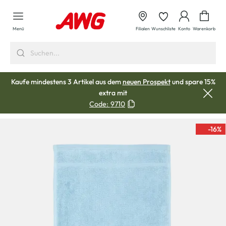
alt springen
Waren
Menü
Filialen
Wunschliste
Konto
Warenkorb
Kaufe mindestens 3 Artikel aus dem
neuen Prospekt
und spare 15%
extra mit
Code:
9710
-16
%