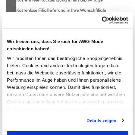
Kostenlose Filiallieferung in Ihre Wunschfiliale
Zur Wunschliste hinzufügen
Wir freuen uns, dass Sie sich für AWG Mode
entschieden haben!
Wir möchten Ihnen das bestmögliche Shoppingerlebnis
Duschtuch unifarben 70x140cm
bieten. Cookies und andere Technologien tragen dazu
bei, dass die Webseite zuverlässig funktioniert, wir die
Frottierware aus reiner Bio-Baumwolle
Performance im Auge haben und Ihnen personalisierte
praktische Schlaufe zum Aufhängen
Werbung einspielen können. Damit dies funktioniert,
besonders schöne Struktur
müssen Daten über unsere Nutzer, wie und auf welchen
schönes, griffiges Material
Geräten sie unser Angebot nutzen, gespeichert werden.
Maße: 70x140cm
Technisch notwendige Cookies, die zwingend für die
unifarben gehalten
in verschiedene Farbvarianten erhältlich
Bereitstellung der Funktionen der Webseite benötigt
Details zeigen
hiermit kommt Wohlgefühl in Ihr Bad
werden, werden bei der Nutzung der Webseite auf jeden
Fall gesetzt. Cookies von Drittanbietern für Analyse- oder