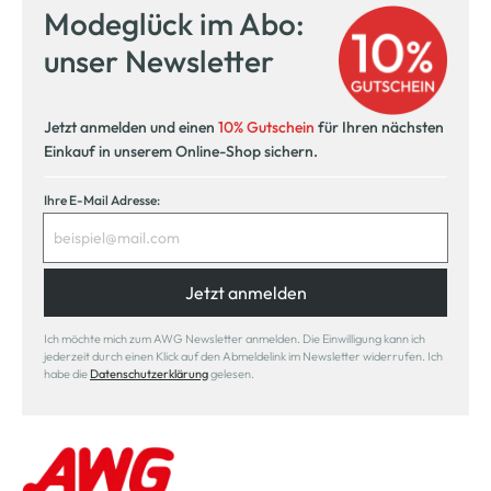
Modeglück im Abo:
Kostenlose Filiallieferung
unser Newsletter
in Ihre Wunschfiliale
Jetzt anmelden und einen
10% Gutschein
für Ihren nächsten
Einkauf in unserem Online-Shop sichern.
Ihre E-Mail Adresse:
Jetzt anmelden
Ich möchte mich zum AWG Newsletter anmelden. Die Einwilligung kann ich
jederzeit durch einen Klick auf den Abmeldelink im Newsletter widerrufen. Ich
habe die
Datenschutzerklärung
gelesen.