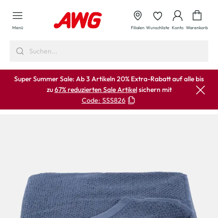
alt springen
Waren
Menü
Filialen
Wunschliste
Konto
Warenkorb
Super Summer Sale: Ab 3 Artikeln 20% Extra-Rabatt auf alle bis
zu
67% reduzierten Sale Artikel
sichern mit
Code:
SSS826