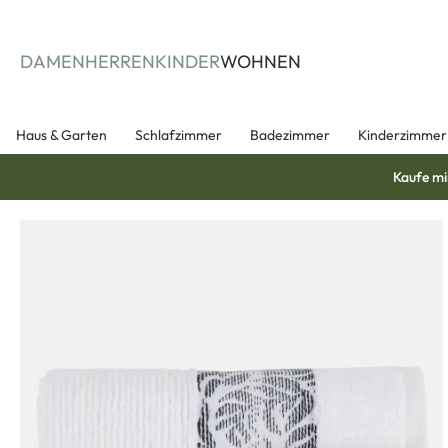
springen
Zur Hauptnavigation springen
DAMEN
HERREN
KINDER
WOHNEN
Haus & Garten
Schlafzimmer
Badezimmer
Kinderzimmer
Kaufe mi