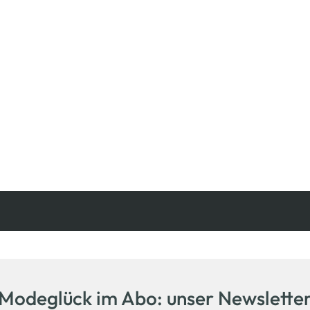
Kostenfreie Rücksendung
innerhalb 14 Tage
Modeglück im Abo: unser Newslette