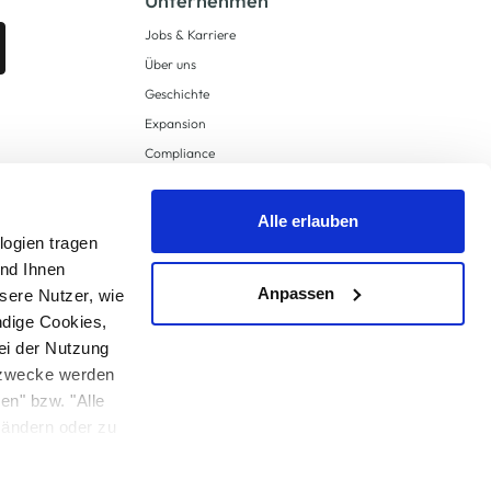
Unternehmen
Jobs & Karriere
Über uns
Geschichte
Expansion
Compliance
Lieferkettensorgfaltspflichten
Supply Chain Due Diligence
Alle erlauben
Barrierefreiheit
logien tragen
und Ihnen
Anpassen
sere Nutzer, wie
ndige Cookies,
ei der Nutzung
ngzwecke werden
en" bzw. "Alle
 anders angegeben.
u ändern oder zu