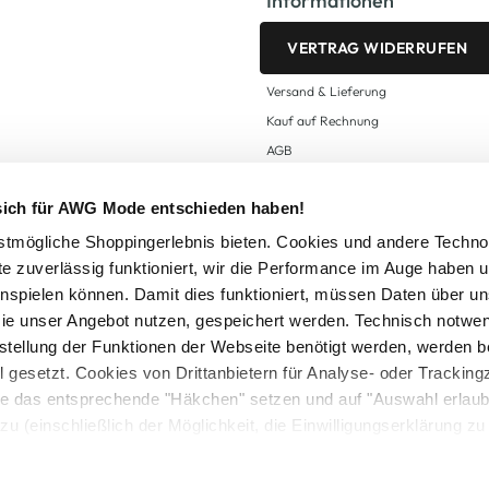
Informationen
VERTRAG WIDERRUFEN
Versand & Lieferung
Kauf auf Rechnung
AGB
Impressum
 sich für AWG Mode entschieden haben!
Zahlungsarten
Datenschutz
tmögliche Shoppingerlebnis bieten. Cookies und andere Techno
te zuverlässig funktioniert, wir die Performance im Auge haben 
AWG CARD Teilnahmebedingungen
inspielen können. Damit dies funktioniert, müssen Daten über un
ie unser Angebot nutzen, gespeichert werden. Technisch notwe
tstellung der Funktionen der Webseite benötigt werden, werden b
ll gesetzt. Cookies von Drittanbietern für Analyse- oder Tracki
Sie das entsprechende "Häkchen" setzen und auf "Auswahl erlaub
setzl. Mehrwertsteuer zzgl.
Versandkosten
und ggf. Nachnahmegebühren, wenn nicht
zu (einschließlich der Möglichkeit, die Einwilligungserklärung z
Logout
in unserem
Cookie-Hinweis
bzw. der
Datenschutzerklärung
.
© 2025 AWG Allgemeine Warenvertriebs GmbH