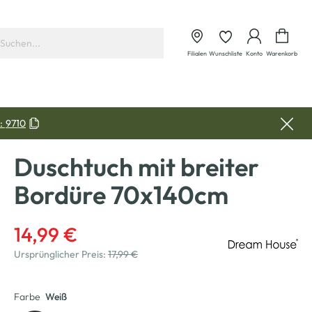
Waren
Filialen
Wunschliste
Konto
Warenkorb
:
9710
Duschtuch mit breiter
Bordüre 70x140cm
14,99 €
Ursprünglicher Preis:
17,99 €
Farbe
Weiß