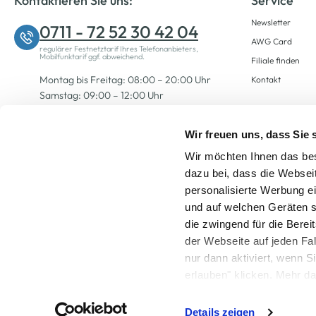
Kontaktieren Sie uns:
Service
Newsletter
0711 - 72 52 30 42 04
AWG Card
regulärer Festnetztarif Ihres Telefonanbieters,
Mobilfunktarif ggf. abweichend.
Filiale finden
Montag bis Freitag: 08:00 – 20:00 Uhr
Kontakt
Samstag: 09:00 – 12:00 Uhr
Wir freuen uns, dass Sie
Zum Kontaktformular
Wir möchten Ihnen das bes
dazu bei, dass die Websei
personalisierte Werbung e
und auf welchen Geräten s
die zwingend für die Berei
der Webseite auf jeden Fa
nur dann aktiviert, wenn 
Alle Preise inkl. ge
erlauben" klicken. Mehr da
widerrufen) erfahren Sie 
Details zeigen