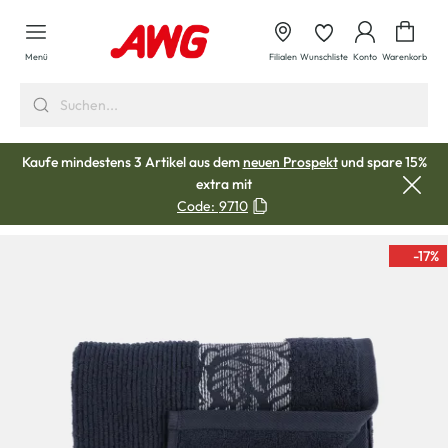
alt springen
Waren
Menü
Filialen
Wunschliste
Konto
Warenkorb
Kaufe mindestens 3 Artikel aus dem
neuen Prospekt
und spare 15%
extra mit
Code:
9710
-17
%