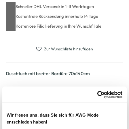
Schneller DHL Versand: in 1–3 Werktagen
Kostenfreie Rücksendung innerhalb 14 Tage
Kostenlose Filiallieferung in Ihre Wunschfiliale
Zur Wunschliste hinzufügen
Duschtuch mit breiter Bordüre 70x140cm
hochwertiges Duschtuch von Dream House
breite Dekoborte als Highlight
praktischer Aufhänger, mittig
weiches, kuscheliges Material
Maße: 70x140cm
Wir freuen uns, dass Sie sich für AWG Mode
schaffen Sie ein tolles Ambiente mit Wohlfühlcharacter
entschieden haben!