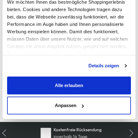
Wir möchten Ihnen das bestmögliche Shoppingerlebnis
bieten. Cookies und andere Technologien tragen dazu
AWG Artikelnummer
bei, dass die Webseite zuverlässig funktioniert, wir die
915442-navy
Performance im Auge haben und Ihnen personalisierte
Werbung einspielen können. Damit dies funktioniert,
müssen Daten über unsere Nutzer, wie und auf welchen
Material
Geräten sie unser Angebot nutzen, gespeichert werden.
Außenmaterial:
100% Baumwolle
Technisch notwendige Cookies, die zwingend für die
Bereitstellung der Funktionen der Webseite benötigt
Details zeigen
werden, werden bei der Nutzung der Webseite auf jeden
Pflegehinweise
Fall gesetzt. Cookies von Drittanbietern für Analyse- oder
Trackingzwecke werden nur dann aktiviert, wenn Sie das
Alle erlauben
entsprechende "Häkchen" setzen und auf "Auswahl
erlauben" bzw. "Alle erlauben" klicken. Mehr dazu
(einschließlich der Möglichkeit, die Einwilligungserklärung
Anpassen
Details zur Produktsicherheit anzeigen
zu ändern oder zu widerrufen) erfahren Sie in unserem
Cookie-Hinweis
bzw. der
Datenschutzerklärung
.
Kostenfreie Rücksendung
innerhalb 14 Tage