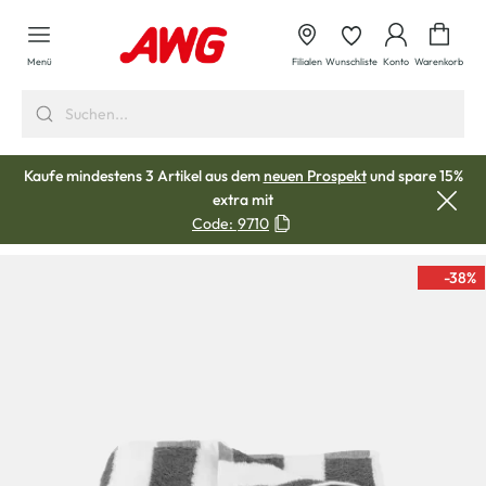
alt springen
Waren
Menü
Filialen
Wunschliste
Konto
Warenkorb
Kaufe mindestens 3 Artikel aus dem
neuen Prospekt
und spare 15%
extra mit
Code:
9710
-38
%