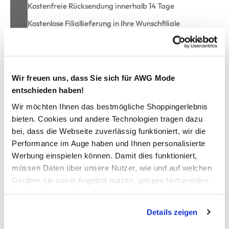
Kostenfreie Rücksendung innerhalb 14 Tage
Kostenlose Filiallieferung in Ihre Wunschfiliale
Zur Wunschliste hinzufügen
Wir freuen uns, dass Sie sich für AWG Mode
entschieden haben!
Wir möchten Ihnen das bestmögliche Shoppingerlebnis
Duschtuch mit Streifen, 70x130cm
bieten. Cookies und andere Technologien tragen dazu
bei, dass die Webseite zuverlässig funktioniert, wir die
flauschiges Duschtuch von Dream House
Performance im Auge haben und Ihnen personalisierte
mit Aufhänger
Werbung einspielen können. Damit dies funktioniert,
Maße: 70x130 cm
müssen Daten über unsere Nutzer, wie und auf welchen
mit Streifen
Geräten sie unser Angebot nutzen, gespeichert werden.
weiche, angenehme Ware
hiermit kommt Wohlgefühl in Ihr Bad
Technisch notwendige Cookies, die zwingend für die
Bereitstellung der Funktionen der Webseite benötigt
Details zeigen
werden, werden bei der Nutzung der Webseite auf jeden
AWG Artikelnummer
Fall gesetzt. Cookies von Drittanbietern für Analyse- oder