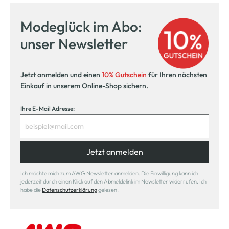
Modeglück im Abo:
unser Newsletter
Jetzt anmelden und einen
10% Gutschein
für Ihren nächsten
Einkauf in unserem Online-Shop sichern.
Ihre E-Mail Adresse:
Jetzt anmelden
Ich möchte mich zum AWG Newsletter anmelden. Die Einwilligung kann ich
jederzeit durch einen Klick auf den Abmeldelink im Newsletter widerrufen. Ich
habe die
Datenschutzerklärung
gelesen.