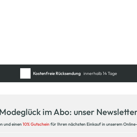
Schneller DHL Versand:
in 1–3 Werktagen
Kostenfreie Rücksendung
innerhalb 14 Tage
Kostenlose Filiallieferung
in Ihre Wunschfiliale
Modeglück im Abo: unser Newslette
en und einen
10% Gutschein
für Ihren nächsten Einkauf in unserem Online