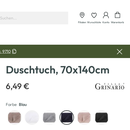
Waren
Filialen
Wunschliste
Konto
Warenkorb
:
9710
Duschtuch, 70x140cm
6,49 €
Farbe
Blau