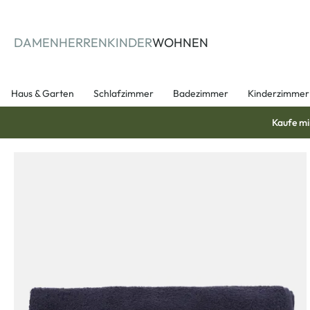
springen
Zur Hauptnavigation springen
DAMEN
HERREN
KINDER
WOHNEN
Haus & Garten
Schlafzimmer
Badezimmer
Kinderzimmer
Kaufe mi