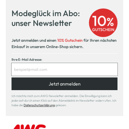
Modeglück im Abo:
unser Newsletter
Jetzt anmelden und einen
10% Gutschein
für Ihren nächsten
Einkauf in unserem Online-Shop sichern.
Ihre E-Mail Adresse:
Jetzt anmelden
Ich möchte mich zum AWG Newsletter anmelden. Die Einwilligung kann ich
jederzeit durch einen Klick auf den Abmeldelink im Newsletter widerrufen. Ich
habe die
Datenschutzerklärung
gelesen.