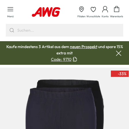
alt springen
Waren
Menü
Filialen
Wunschliste
Konto
Warenkorb
Kaufe mindestens 3 Artikel aus dem
neuen Prospekt
und spare 15%
extra mit
Code:
9710
-33
%