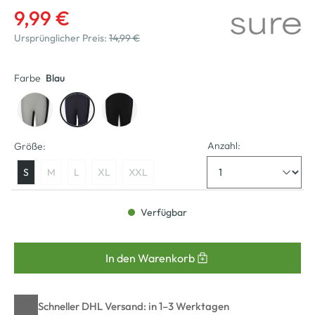
9,99 €
Ursprünglicher Preis:
14,99 €
Farbe
Blau
Anzahl:
Größe:
S
M
L
XL
XXL
Verfügbar
In den Warenkorb
Schneller DHL Versand: in 1–3 Werktagen