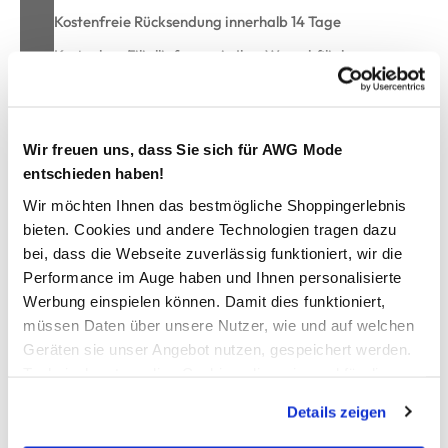
Kostenfreie Rücksendung innerhalb 14 Tage
Kostenlose Filiallieferung in Ihre Wunschfiliale
Zur Wunschliste hinzufügen
Wir freuen uns, dass Sie sich für AWG Mode
entschieden haben!
Wir möchten Ihnen das bestmögliche Shoppingerlebnis
Damen Radlerhose im 2er Pack
bieten. Cookies und andere Technologien tragen dazu
bei, dass die Webseite zuverlässig funktioniert, wir die
praktische Radlerhose im Doppelpack von Sure
Performance im Auge haben und Ihnen personalisierte
mit elastischem Gummibund
Werbung einspielen können. Damit dies funktioniert,
schlichte, gerade Form
müssen Daten über unsere Nutzer, wie und auf welchen
angenehme Radlerlänge
Geräten sie unser Angebot nutzen, gespeichert werden.
kommen Sie entspannt durch den Tag
Technisch notwendige Cookies, die zwingend für die
Bereitstellung der Funktionen der Webseite benötigt
Details zeigen
werden, werden bei der Nutzung der Webseite auf jeden
AWG Artikelnummer
Fall gesetzt. Cookies von Drittanbietern für Analyse- oder