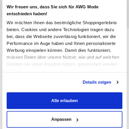
Wir freuen uns, dass Sie sich für AWG Mode
entschieden haben!
Wir möchten Ihnen das bestmögliche Shoppingerlebnis
bieten. Cookies und andere Technologien tragen dazu
Damen Hose mit Kordelzug
bei, dass die Webseite zuverlässig funktioniert, wir die
Performance im Auge haben und Ihnen personalisierte
37,99 €
Werbung einspielen können. Damit dies funktioniert,
müssen Daten über unsere Nutzer, wie und auf welchen
Ursprünglicher Preis:
59,99 €
Geräten sie unser Angebot nutzen, gespeichert werden.
Technisch notwendige Cookies, die zwingend für die
Anzahl:
Größe:
Bereitstellung der Funktionen der Webseite benötigt
Details zeigen
werden, werden bei der Nutzung der Webseite auf jeden
34/30
36/30
38/30
40/30
Fall gesetzt. Cookies von Drittanbietern für Analyse- oder
Trackingzwecke werden nur dann aktiviert, wenn Sie das
42/30
44/30
Alle erlauben
entsprechende "Häkchen" setzen und auf "Auswahl
erlauben" bzw. "Alle erlauben" klicken. Mehr dazu
Bitte wählen Sie eine Größe aus
(einschließlich der Möglichkeit, die Einwilligungserklärung
Anpassen
zu ändern oder zu widerrufen) erfahren Sie in unserem