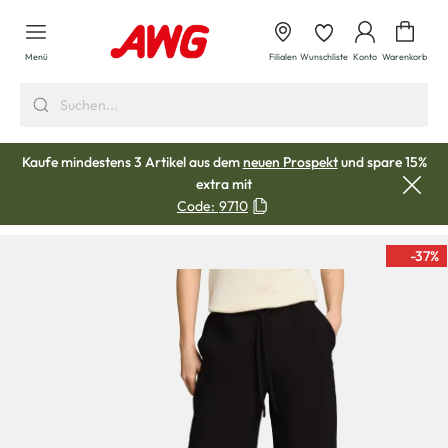
alt springen
Waren
Menü
Filialen
Wunschliste
Konto
Warenkorb
Kaufe mindestens 3 Artikel aus dem
neuen Prospekt
und spare 15%
extra mit
Code:
9710
-37
%