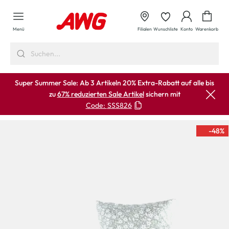
alt springen
Waren
Menü
Filialen
Wunschliste
Konto
Warenkorb
Super Summer Sale: Ab 3 Artikeln 20% Extra-Rabatt auf alle bis
zu
67% reduzierten Sale Artikel
sichern mit
Code:
SSS826
-48
%