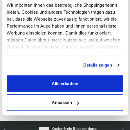
Wir möchten Ihnen das bestmögliche Shoppingerlebnis
bieten. Cookies und andere Technologien tragen dazu
AWG Artikelnummer
bei, dass die Webseite zuverlässig funktioniert, wir die
Performance im Auge haben und Ihnen personalisierte
894707-khaki
Werbung einspielen können. Damit dies funktioniert,
müssen Daten über unsere Nutzer, wie und auf welchen
Material
Geräten sie unser Angebot nutzen, gespeichert werden.
Technisch notwendige Cookies, die zwingend für die
Außenmaterial:
100% Baumwolle
Bereitstellung der Funktionen der Webseite benötigt
Details zeigen
werden, werden bei der Nutzung der Webseite auf jeden
Pflegehinweise
Fall gesetzt. Cookies von Drittanbietern für Analyse- oder
Trackingzwecke werden nur dann aktiviert, wenn Sie das
Alle erlauben
entsprechende "Häkchen" setzen und auf "Auswahl
erlauben" bzw. "Alle erlauben" klicken. Mehr dazu
(einschließlich der Möglichkeit, die Einwilligungserklärung
Anpassen
Details zur Produktsicherheit anzeigen
zu ändern oder zu widerrufen) erfahren Sie in unserem
Cookie-Hinweis
bzw. der
Datenschutzerklärung
.
Kostenfreie Rücksendung