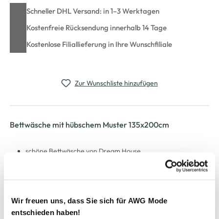
Schneller DHL Versand: in 1–3 Werktagen
Kostenfreie Rücksendung innerhalb 14 Tage
Kostenlose Filiallieferung in Ihre Wunschfiliale
Zur Wunschliste hinzufügen
Bettwäsche mit hübschem Muster 135x200cm
schöne Bettwäsche von Dream House
etwas dünnere Qualität
mit Reißverschluss zu schließen
hübsches Muster allover
Maße: Bezug: 135x200cm
Wir freuen uns, dass Sie sich für AWG Mode
Maße Kissen: 80x80cm
entschieden haben!
tolle Bettwäsche für geruhsame Nächte