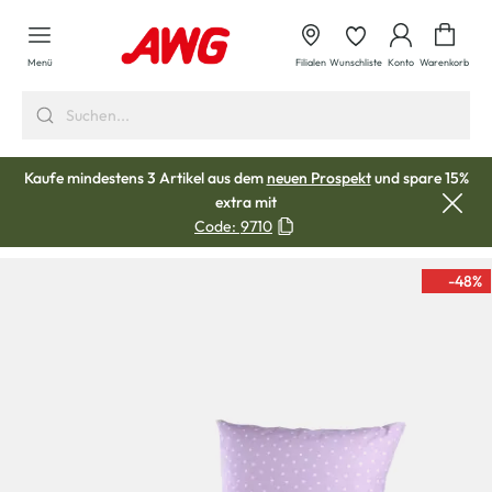
alt springen
Waren
Menü
Filialen
Wunschliste
Konto
Warenkorb
Kaufe mindestens 3 Artikel aus dem
neuen Prospekt
und spare 15%
extra mit
Code:
9710
-48
%