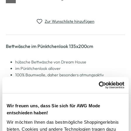
Zur Wunschliste hinzufügen
Bettwäsche im Pünktchenlook 135x200cm
hübsche Bettwäsche von Dream House
im Pünktchenlook allover
100% Baumwolle, daher besonders atmungsaktiv
mit Reißverschluss zu schließen
Bettbezug: 135x200cm
Kissen: 80x80cm
wir wünschen Ihnen geruhsame Nächte
Wir freuen uns, dass Sie sich für AWG Mode
entschieden haben!
AWG Artikelnummer
Wir möchten Ihnen das bestmögliche Shoppingerlebnis
bieten. Cookies und andere Technologien tragen dazu