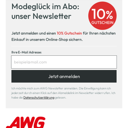
Modeglück im Abo:
unser Newsletter
Jetzt anmelden und einen
10% Gutschein
für Ihren nächsten
Einkauf in unserem Online-Shop sichern.
Ihre E-Mail Adresse:
Jetzt anmelden
Ich möchte mich zum AWG Newsletter anmelden. Die Einwilligung kann ich
jederzeit durch einen Klick auf den Abmeldelink im Newsletter widerrufen. Ich
habe die
Datenschutzerklärung
gelesen.