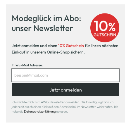
Modeglück im Abo:
unser Newsletter
Jetzt anmelden und einen
10% Gutschein
für Ihren nächsten
Einkauf in unserem Online-Shop sichern.
Ihre E-Mail Adresse:
Jetzt anmelden
Ich möchte mich zum AWG Newsletter anmelden. Die Einwilligung kann ich
jederzeit durch einen Klick auf den Abmeldelink im Newsletter widerrufen. Ich
habe die
Datenschutzerklärung
gelesen.