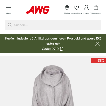
alt springen
Waren
Menü
Filialen
Wunschliste
Konto
Warenkorb
Kaufe mindestens 3 Artikel aus dem
neuen Prospekt
und spare 15%
extra mit
Code:
9710
-33
%