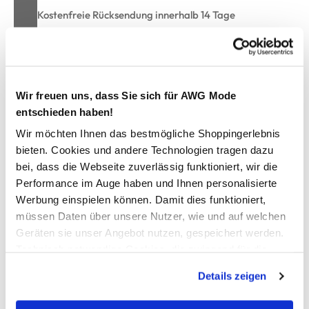
Kostenfreie Rücksendung innerhalb 14 Tage
Kostenlose Filiallieferung in Ihre Wunschfiliale
Zur Wunschliste hinzufügen
Wir freuen uns, dass Sie sich für AWG Mode
entschieden haben!
Wir möchten Ihnen das bestmögliche Shoppingerlebnis
bieten. Cookies und andere Technologien tragen dazu
Bademantel mit Kapuze
bei, dass die Webseite zuverlässig funktioniert, wir die
Performance im Auge haben und Ihnen personalisierte
praktischer Bademantel von Boule
Werbung einspielen können. Damit dies funktioniert,
angesetzte Kapuze
müssen Daten über unsere Nutzer, wie und auf welchen
zwei Eingrifftaschen
Geräten sie unser Angebot nutzen, gespeichert werden.
Bindegürtel
Technisch notwendige Cookies, die zwingend für die
super angenehme Frotteequalität
perfekt nach jedem Bad
Bereitstellung der Funktionen der Webseite benötigt
Details zeigen
werden, werden bei der Nutzung der Webseite auf jeden
Fall gesetzt. Cookies von Drittanbietern für Analyse- oder