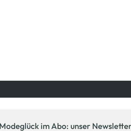
Kostenfreie Rücksendung
innerhalb 14 Tage
Modeglück im Abo: unser Newslette