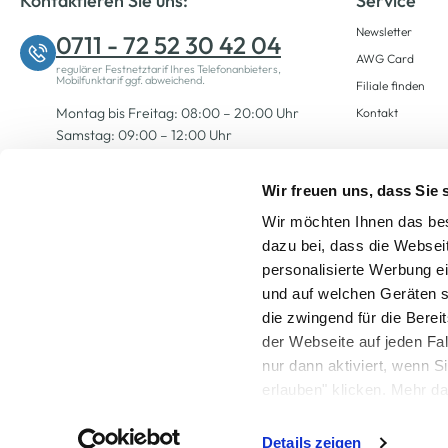
Kontaktieren Sie uns:
Service
Newsletter
0711 - 72 52 30 42 04
AWG Card
regulärer Festnetztarif Ihres Telefonanbieters,
Mobilfunktarif ggf. abweichend.
Filiale finden
Montag bis Freitag: 08:00 – 20:00 Uhr
Kontakt
Samstag: 09:00 – 12:00 Uhr
Wir freuen uns, dass Sie
Zum Kontaktformular
Wir möchten Ihnen das bes
dazu bei, dass die Websei
personalisierte Werbung e
und auf welchen Geräten s
die zwingend für die Berei
der Webseite auf jeden Fa
nur dann aktiviert, wenn 
Alle Preise inkl. ge
erlauben" klicken. Mehr da
widerrufen) erfahren Sie 
Details zeigen