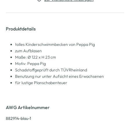
Produktdetails
tolles Kinderschwimmbecken von Peppa Pig
zum Aufblasen
Maße: Ø 122 x H 23 cm
Motiv: Peppa Pig
Schadstoffgeprüft durch TÜVRheinland
Benutzung nur unter Aufsicht eines Erwachsenen
für lustige Planschabenteuer
AWG Artikelnummer
882914-blau-1