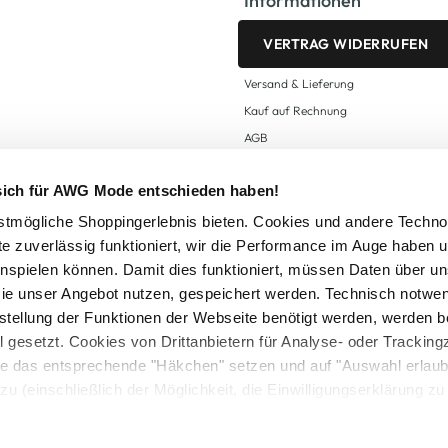
Informationen
VERTRAG WIDERRUFEN
Versand & Lieferung
Kauf auf Rechnung
AGB
Impressum
 sich für AWG Mode entschieden haben!
Zahlungsarten
Datenschutz
tmögliche Shoppingerlebnis bieten. Cookies und andere Techno
te zuverlässig funktioniert, wir die Performance im Auge haben 
AWG CARD Teilnahmebedingungen
inspielen können. Damit dies funktioniert, müssen Daten über un
ie unser Angebot nutzen, gespeichert werden. Technisch notwe
tstellung der Funktionen der Webseite benötigt werden, werden b
ll gesetzt. Cookies von Drittanbietern für Analyse- oder Tracki
Sie das entsprechende "Häkchen" setzen und auf "Auswahl erlaub
setzl. Mehrwertsteuer zzgl.
Versandkosten
und ggf. Nachnahmegebühren, wenn nicht
zu (einschließlich der Möglichkeit, die Einwilligungserklärung z
Logout
in unserem
Cookie-Hinweis
bzw. der
Datenschutzerklärung
.
© 2025 AWG Allgemeine Warenvertriebs GmbH