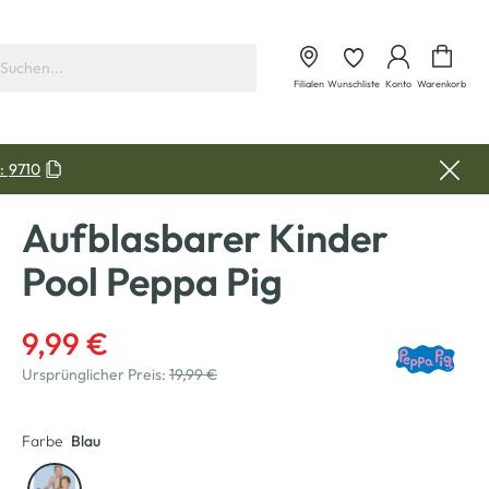
Waren
Filialen
Wunschliste
Konto
Warenkorb
:
9710
Aufblasbarer Kinder
Pool Peppa Pig
9,99 €
Ursprünglicher Preis:
19,99 €
Farbe
Blau