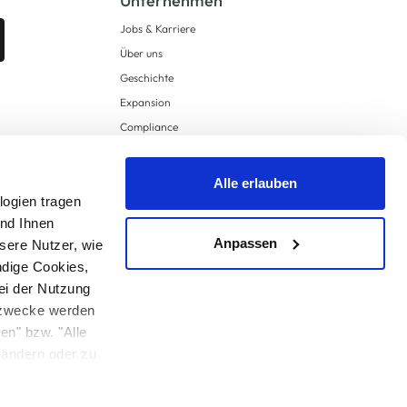
Unternehmen
Jobs & Karriere
Über uns
Geschichte
Expansion
Compliance
Lieferkettensorgfaltspflichten
Supply Chain Due Diligence
Alle erlauben
Barrierefreiheit
logien tragen
und Ihnen
Anpassen
sere Nutzer, wie
ndige Cookies,
ei der Nutzung
ngzwecke werden
en" bzw. "Alle
 anders angegeben.
u ändern oder zu