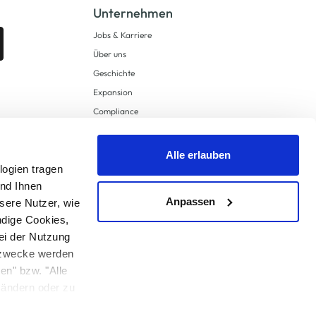
Unternehmen
Jobs & Karriere
Über uns
Geschichte
Expansion
Compliance
Lieferkettensorgfaltspflichten
Supply Chain Due Diligence
Alle erlauben
Barrierefreiheit
logien tragen
und Ihnen
Anpassen
sere Nutzer, wie
ndige Cookies,
ei der Nutzung
ngzwecke werden
en" bzw. "Alle
 anders angegeben.
u ändern oder zu