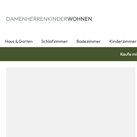
springen
Zur Hauptnavigation springen
DAMEN
HERREN
KINDER
WOHNEN
Haus & Garten
Schlafzimmer
Badezimmer
Kinderzimmer
Kaufe mi