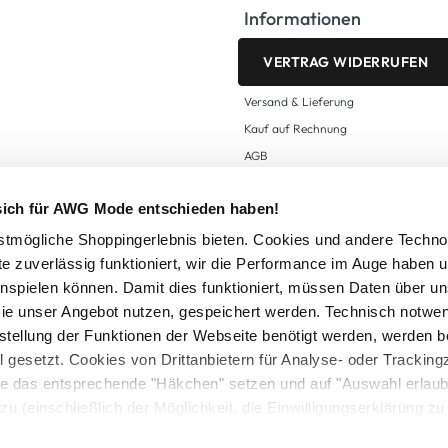
Informationen
VERTRAG WIDERRUFEN
Versand & Lieferung
Kauf auf Rechnung
AGB
Impressum
 sich für AWG Mode entschieden haben!
Zahlungsarten
Datenschutz
tmögliche Shoppingerlebnis bieten. Cookies und andere Techno
te zuverlässig funktioniert, wir die Performance im Auge haben 
AWG CARD Teilnahmebedingungen
inspielen können. Damit dies funktioniert, müssen Daten über un
ie unser Angebot nutzen, gespeichert werden. Technisch notwe
tstellung der Funktionen der Webseite benötigt werden, werden b
ll gesetzt. Cookies von Drittanbietern für Analyse- oder Tracki
Sie das entsprechende "Häkchen" setzen und auf "Auswahl erlaub
setzl. Mehrwertsteuer zzgl.
Versandkosten
und ggf. Nachnahmegebühren, wenn nicht
zu (einschließlich der Möglichkeit, die Einwilligungserklärung z
Logout
in unserem
Cookie-Hinweis
bzw. der
Datenschutzerklärung
.