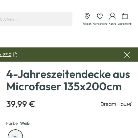
Waren
Filialen
Wunschliste
Konto
Warenkorb
:
9710
4-Jahreszeitendecke aus
Microfaser 135x200cm
39,99 €
Farbe
Weiß