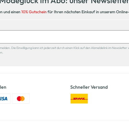
Modeglück im Abo: unser Newslette
en und einen
10% Gutschein
für Ihren nächsten Einkauf in unserem Online
den. Die Einwilligung kann ich jederzeit durch einen Klick auf den Abmeldelink im Newsletter 
en.
len
Schneller Versand