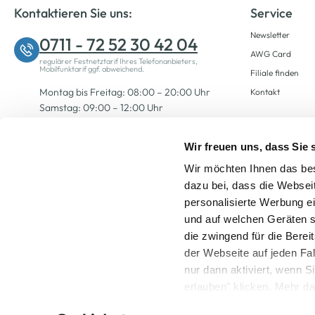
Kontaktieren Sie uns:
Service
Newsletter
0711 - 72 52 30 42 04
AWG Card
regulärer Festnetztarif Ihres Telefonanbieters,
Mobilfunktarif ggf. abweichend.
Filiale finden
Montag bis Freitag: 08:00 – 20:00 Uhr
Kontakt
Samstag: 09:00 – 12:00 Uhr
Wir freuen uns, dass Sie
Zum Kontaktformular
Wir möchten Ihnen das bes
dazu bei, dass die Websei
personalisierte Werbung e
und auf welchen Geräten s
die zwingend für die Berei
der Webseite auf jeden Fa
nur dann aktiviert, wenn 
Alle Preise inkl. ge
erlauben" klicken. Mehr da
widerrufen) erfahren Sie 