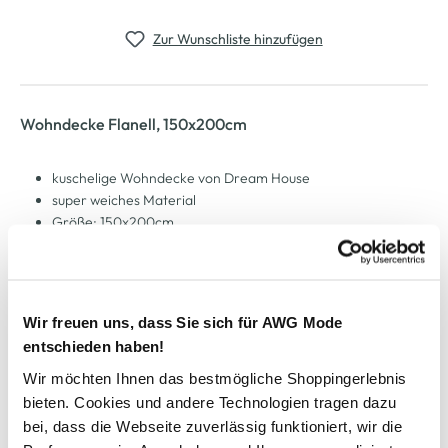
Zur Wunschliste hinzufügen
Wohndecke Flanell, 150x200cm
kuschelige Wohndecke von Dream House
super weiches Material
Größe: 150x200cm
maschinenwaschbar
perfekt für stimmungsvolle Herbstabende
Wir freuen uns, dass Sie sich für AWG Mode
AWG Artikelnummer
entschieden haben!
885872-silber
Wir möchten Ihnen das bestmögliche Shoppingerlebnis
bieten. Cookies und andere Technologien tragen dazu
Material
bei, dass die Webseite zuverlässig funktioniert, wir die