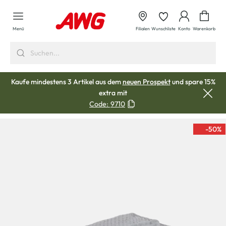
alt springen
Waren
Menü
Filialen
Wunschliste
Konto
Warenkorb
Kaufe mindestens 3 Artikel aus dem
neuen Prospekt
und spare 15%
extra mit
Code:
9710
-50
%