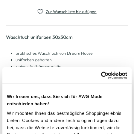
Zur Wunschliste hinzufügen
Waschtuch unifarben 30x30cm
praktisches Waschtuch von Dream House
unifarben gehalten
kleiner Aufhänger mittig
Maße. 30x30cm
in mehreren Farben erhältlich
Wir freuen uns, dass Sie sich für AWG Mode
AWG Artikelnummer
entschieden haben!
907073-grau
Wir möchten Ihnen das bestmögliche Shoppingerlebnis
bieten. Cookies und andere Technologien tragen dazu
Material
bei, dass die Webseite zuverlässig funktioniert, wir die