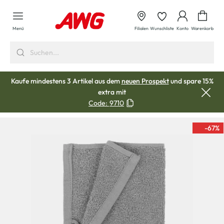
alt springen
Waren
Menü
Filialen
Wunschliste
Konto
Warenkorb
Kaufe mindestens 3 Artikel aus dem
neuen Prospekt
und spare 15%
extra mit
Code:
9710
-67
%