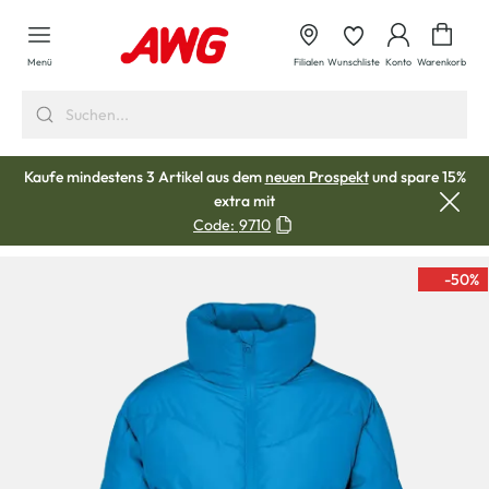
alt springen
Waren
Menü
Filialen
Wunschliste
Konto
Warenkorb
Kaufe mindestens 3 Artikel aus dem
neuen Prospekt
und spare 15%
extra mit
Code:
9710
-50
%