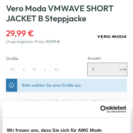
Vero Moda VMWAVE SHORT
JACKET B Steppjacke
29,99 €
Ursprünglicher Preis:
59,99 €
Anzahl:
Größe:
XS
S
M
L
XL
Bitte wählen Sie eine Größe aus
Nicht mehr für den Versand verfügbar
In den Warenkorb
Wir freuen uns, dass Sie sich für AWG Mode