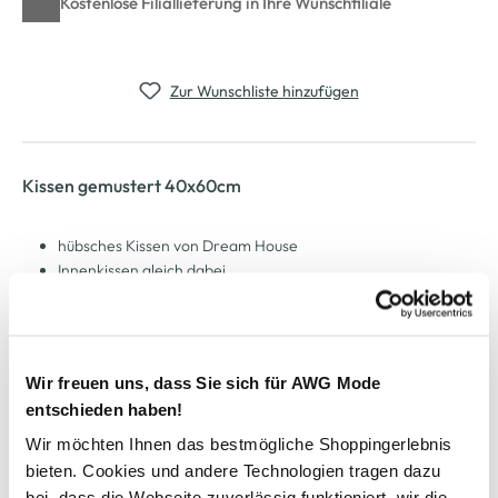
Kostenlose Filiallieferung in Ihre Wunschfiliale
Zur Wunschliste hinzufügen
Kissen gemustert 40x60cm
hübsches Kissen von Dream House
Innenkissen gleich dabei
mit Streifen durchzogen
Maße: 40x60cm
perfektes Dekokissen für viele Gelegenheiten
Wir freuen uns, dass Sie sich für AWG Mode
entschieden haben!
AWG Artikelnummer
Wir möchten Ihnen das bestmögliche Shoppingerlebnis
900827-weiss-1
bieten. Cookies und andere Technologien tragen dazu
bei, dass die Webseite zuverlässig funktioniert, wir die