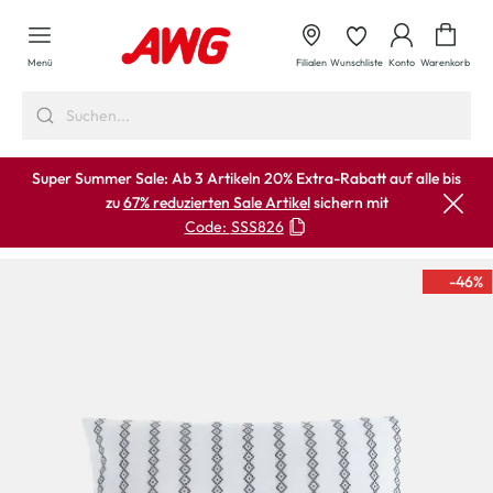
alt springen
Waren
Menü
Filialen
Wunschliste
Konto
Warenkorb
Super Summer Sale: Ab 3 Artikeln 20% Extra-Rabatt auf alle bis
zu
67% reduzierten Sale Artikel
sichern mit
Code:
SSS826
-46
%