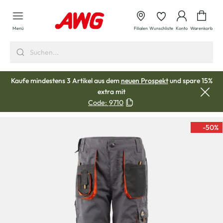
alt springen
Waren
Menü
Filialen
Wunschliste
Konto
Warenkorb
Kaufe mindestens 3 Artikel aus dem
neuen Prospekt
und spare 15%
extra mit
Code:
9710
-50
%