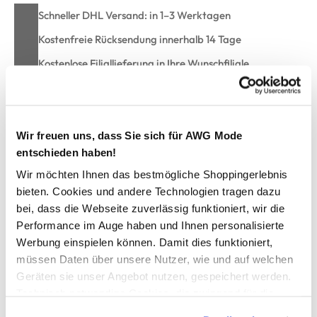
Schneller DHL Versand: in 1–3 Werktagen
Kostenfreie Rücksendung innerhalb 14 Tage
Kostenlose Filiallieferung in Ihre Wunschfiliale
Zur Wunschliste hinzufügen
Wir freuen uns, dass Sie sich für AWG Mode
entschieden haben!
Wir möchten Ihnen das bestmögliche Shoppingerlebnis
Kinder Arbeitshose mit vielen Taschen
bieten. Cookies und andere Technologien tragen dazu
bei, dass die Webseite zuverlässig funktioniert, wir die
funktionale Arbeitshose mit praktischen Details von Worker
Performance im Auge haben und Ihnen personalisierte
mit Knopf und Reißverschluss zu schließen
Werbung einspielen können. Damit dies funktioniert,
Bund seitlich mit Gummizug
müssen Daten über unsere Nutzer, wie und auf welchen
zwei große seitliche Eingriffstaschen und zwei Gesäßtaschen
Geräten sie unser Angebot nutzen, gespeichert werden.
Cargotaschen mit Klettverschuß an verschiedenen Stellen
Technisch notwendige Cookies, die zwingend für die
aus robustem, strapazierfähigem Material
Bereitstellung der Funktionen der Webseite benötigt
mit kontrastfarbigen Akzenten