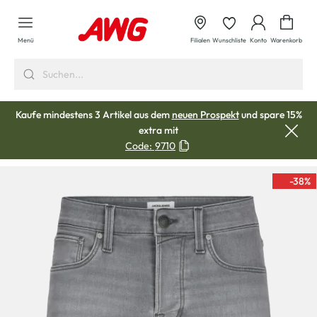
alt springen
Waren
Menü
Filialen
Wunschliste
Konto
Warenkorb
Kaufe mindestens 3 Artikel aus dem
neuen Prospekt
und spare 15%
extra mit
Code:
9710
-38
%