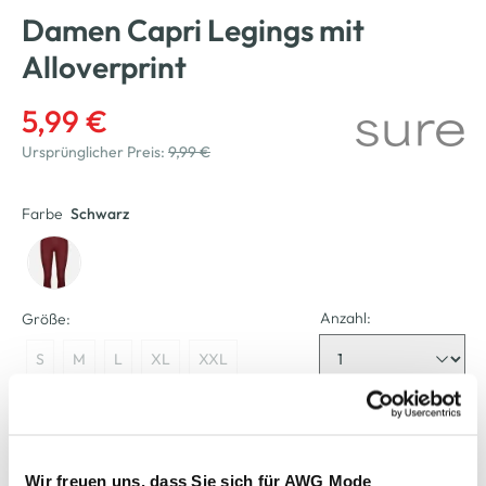
Damen Capri Legings mit
Alloverprint
5,99 €
Ursprünglicher Preis:
9,99 €
Farbe
Schwarz
Anzahl:
Größe:
S
M
L
XL
XXL
Bitte wählen Sie eine Größe aus
Nicht mehr für den Versand verfügbar
Wir freuen uns, dass Sie sich für AWG Mode