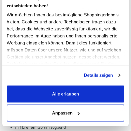
entschieden haben!
Wir möchten Ihnen das bestmögliche Shoppingerlebnis
In den Warenkorb
bieten. Cookies und andere Technologien tragen dazu
bei, dass die Webseite zuverlässig funktioniert, wir die
Performance im Auge haben und Ihnen personalisierte
Schneller DHL Versand: in 1–3 Werktagen
Werbung einspielen können. Damit dies funktioniert,
Kostenfreie Rücksendung innerhalb 14 Tage
müssen Daten über unsere Nutzer, wie und auf welchen
Kostenlose Filiallieferung in Ihre Wunschfiliale
Geräten sie unser Angebot nutzen, gespeichert werden.
Technisch notwendige Cookies, die zwingend für die
Bereitstellung der Funktionen der Webseite benötigt
Details zeigen
werden, werden bei der Nutzung der Webseite auf jeden
Zur Wunschliste hinzufügen
Fall gesetzt. Cookies von Drittanbietern für Analyse- oder
Trackingzwecke werden nur dann aktiviert, wenn Sie das
Alle erlauben
entsprechende "Häkchen" setzen und auf "Auswahl
Damen Capri Legings mit Alloverprint
erlauben" bzw. "Alle erlauben" klicken. Mehr dazu
(einschließlich der Möglichkeit, die Einwilligungserklärung
Anpassen
zu ändern oder zu widerrufen) erfahren Sie in unserem
bequeme Capri-Leggings von Sure
Cookie-Hinweis
bzw. der
Datenschutzerklärung
.
mit breitem Gummizugbund