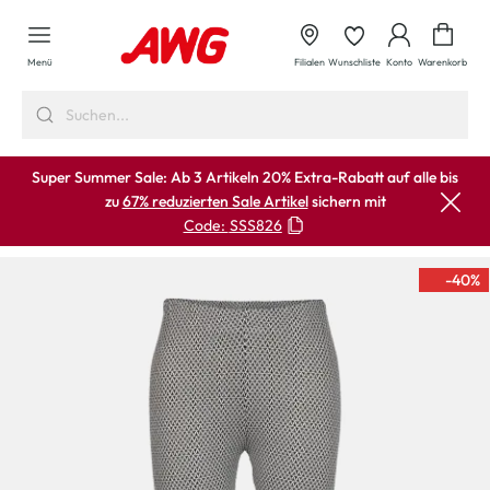
alt springen
Waren
Menü
Filialen
Wunschliste
Konto
Warenkorb
Super Summer Sale: Ab 3 Artikeln 20% Extra-Rabatt auf alle bis
zu
67% reduzierten Sale Artikel
sichern mit
Code:
SSS826
-40
%