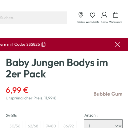
Waren
Filialen
Wunschliste
Konto
Warenkorb
ern mit
Code:
SSS826
Baby Jungen Bodys im
2er Pack
6,99 €
Ursprünglicher Preis:
11,99 €
Anzahl:
Größe:
50/56
62/68
74/80
86/92