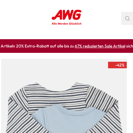
rtikeln 20% Extra-Rabatt auf alle bis zu
67% reduzierten Sale Artikel
sich
-42
%