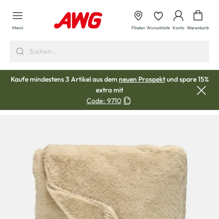
alt springen
Waren
Menü
Filialen
Wunschliste
Konto
Warenkorb
Kaufe mindestens 3 Artikel aus dem
neuen Prospekt
und spare 15%
extra mit
Code:
9710