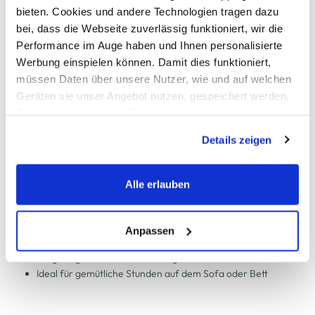
bieten. Cookies und andere Technologien tragen dazu
Schneller DHL Versand: in 1–3 Werktagen
bei, dass die Webseite zuverlässig funktioniert, wir die
Performance im Auge haben und Ihnen personalisierte
Kostenfreie Rücksendung innerhalb 14 Tage
Werbung einspielen können. Damit dies funktioniert,
Kostenlose Filiallieferung in Ihre Wunschfiliale
müssen Daten über unsere Nutzer, wie und auf welchen
Geräten sie unser Angebot nutzen, gespeichert werden.
Technisch notwendige Cookies, die zwingend für die
Bereitstellung der Funktionen der Webseite benötigt
Zur Wunschliste hinzufügen
Details zeigen
werden, werden bei der Nutzung der Webseite auf jeden
Fall gesetzt. Cookies von Drittanbietern für Analyse- oder
Trackingzwecke werden nur dann aktiviert, wenn Sie das
Alle erlauben
Wohndecke 140x200cm
entsprechende "Häkchen" setzen und auf "Auswahl
erlauben" bzw. "Alle erlauben" klicken. Mehr dazu
Flauschige Wohndecke von Schöner Wohnen
(einschließlich der Möglichkeit, die Einwilligungserklärung
Anpassen
Weich anmutende Oberfläche mit dichter Struktur
zu ändern oder zu widerrufen) erfahren Sie in unserem
Sorgfältige Kantenverarbeitung mit sichtbarer Ziernaht
Cookie-Hinweis
bzw. der
Datenschutzerklärung
.
Ideal für gemütliche Stunden auf dem Sofa oder Bett