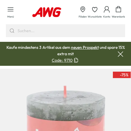
alt springen
Waren
Menü
Filialen
Wunschliste
Konto
Warenkorb
Kaufe mindestens 3 Artikel aus dem
neuen Prospekt
und spare 15%
extra mit
Code:
9710
-75
%