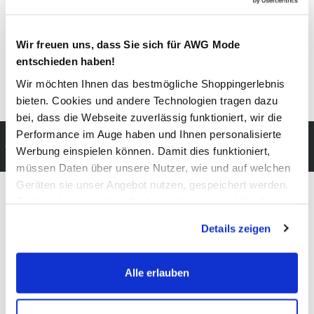
Außenmaterial:
100% Wachs
Wir freuen uns, dass Sie sich für AWG Mode
Pflegehinweise
entschieden haben!
Wir möchten Ihnen das bestmögliche Shoppingerlebnis
bieten. Cookies und andere Technologien tragen dazu
bei, dass die Webseite zuverlässig funktioniert, wir die
Performance im Auge haben und Ihnen personalisierte
Kostenfreie Rücksendung
Werbung einspielen können. Damit dies funktioniert,
innerhalb 14 Tage
müssen Daten über unsere Nutzer, wie und auf welchen
Geräten sie unser Angebot nutzen, gespeichert werden.
Technisch notwendige Cookies, die zwingend für die
Bereitstellung der Funktionen der Webseite benötigt
Modeglück im Abo:
Details zeigen
werden, werden bei der Nutzung der Webseite auf jeden
unser Newsletter
Fall gesetzt. Cookies von Drittanbietern für Analyse- oder
Trackingzwecke werden nur dann aktiviert, wenn Sie das
Alle erlauben
entsprechende "Häkchen" setzen und auf "Auswahl
Jetzt anmelden und einen
10% Gutschein
für Ihren nächsten
erlauben" bzw. "Alle erlauben" klicken. Mehr dazu
Einkauf in unserem Online-Shop sichern.